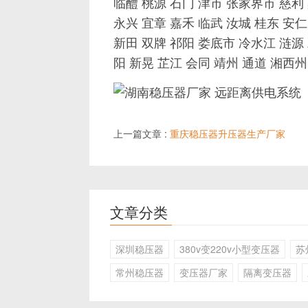
临醴 桃源 石门 津市 张家界市 慈利
永兴 宜章 嘉禾 临武 汝城 桂东 安仁
新田 双牌 祁阳 娄底市 冷水江 涟源 
阳 新晃 芷江 会同 靖州 通道 湘西州
上一篇文章 :
重庆稳压器升压器生产厂家
文章分类
深圳稳压器
380v变220v小型变压器
苏
常州稳压器
变压器厂家
隔离变压器