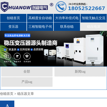
创稳首页
高精度全自动稳
大功率补偿式电
智能无触点交流
变压器
三相智能电子伺
压器
力稳压器
联系创稳
稳压电源
服变压器
全部
新闻tag
产品tag
创稳首页
>
稳压器文章
A