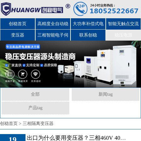
创稳首页
高精度全自动稳
大功率补偿式电
智能无触点交流
变压器
三相智能电子伺
压器
力稳压器
联系创稳
稳压电源
服变压器
全部
新闻tag
产品tag
创稳首页
>
三相隔离变压器
出口为什么要用变压器？三相460V 400V变208V变压器出口美国
19