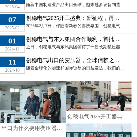
随着中国制造业产品出口全球，越来越多设备制造商、电气成套商在出口时遇到一个共同问题：海外电压标准与国内不同，必须使用电压转换设备——变压器。尤其是出口 ...
2025-04
创稳电气2025开工盛典：新征程，再启航
07
2025年2月7日，伴随着新春的喜庆氛围，创稳电气正式迎来了新一年的开工日。在清晨的阳光下，公司大门口张灯结彩，红色横幅高挂，寓意着新一年红红火火、蒸 ...
2025-02
创稳电气与东风集团合作顺利，首批验货成功！
01
近日，创稳电气与东风集团签订了一份长期稳压器供应合同，标志着双方合作关系得以进一步加强。作为东风集团旗下的一个工厂，该工厂长期面临电压过低的问题，为保 ...
出口为什么要用变压
2024-11
器？三相460V 400V变
创稳电气出口的变压器，全球信赖之选！
创稳电气2025开工盛
11
208V变压器出口美国
典：新征程，再启航
随着全球化的加速和国际贸易的日益发达，我们的变压器已经远销海外，迈向世界舞台。我们深知，品质与创新是打开国际市场的关键，因此我们致力于提供最优质的变压 ...
2024-10
查看详情
查看详情
创稳电气与东风集团合
创稳电气2025开工盛典：新征程，再启航
作顺利，首批验货成
创稳电气出口的变压
功！
出口为什么要用变压器？三相460V 400V变208V变压器出口美国
器，全球信赖之选！
查看详情