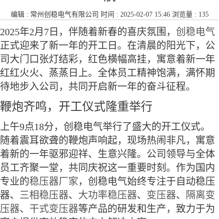
编辑 :
常州创稳电气有限公司
时间 : 2025-02-07 15:46 浏览量 : 135
2025年2月7日，伴随着新春的喜庆氛围，
创稳电气
正式迎来了新一年的开工日。在清晨的阳光下，公
司大门口张灯结彩，红色横幅高挂，寓意着新一年
红红火火、蒸蒸日上。全体员工精神饱满，满怀期
待地步入公司，共同开启新一年的奋斗征程。
鞭炮齐鸣，开工仪式隆重举行
上午9点18分，创稳电气举行了盛大的开工仪式。
随着震耳欲聋的鞭炮声响起，现场热闹非凡，寓意
着新的一年驱邪迎祥、生意兴隆。公司领导与全体
员工齐聚一堂，共同庆祝这一重要时刻。作为国内
专业的
稳压器厂家
，创稳电气始终专注于自动稳压
器、
三相稳压器
、
大功率稳压器
、
变压器
、
隔离变
压器
、
干式变压器
等产品的研发和生产，致力于为