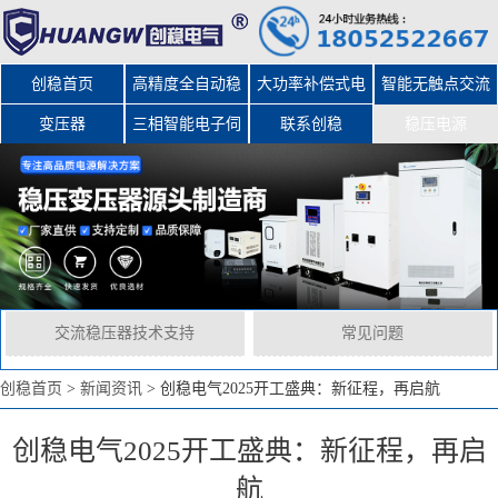
创稳首页
高精度全自动稳
大功率补偿式电
智能无触点交流
变压器
三相智能电子伺
压器
力稳压器
联系创稳
稳压电源
服变压器
交流稳压器技术支持
常见问题
创稳首页
>
新闻资讯
>
创稳电气2025开工盛典：新征程，再启航
创稳电气2025开工盛典：新征程，再启
航