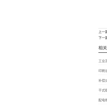
上一
下一
相关
工业
印刷
补偿
干式
配电