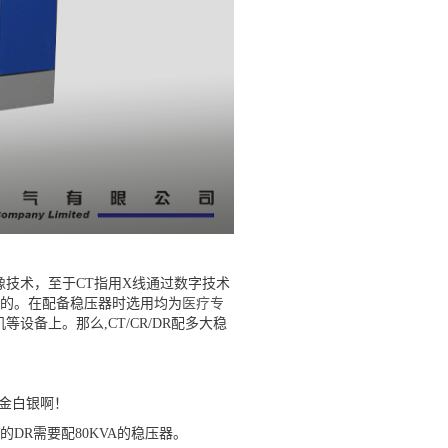
像技术，至于
CT
指用
X
线通过数字技术
的。在配备稳压器时选用均为
医疗专
机等设备上。那么
,CT/CR/DR
配多大稳
金白银啊！
的
DR
需要配
80KVA
的稳压器。