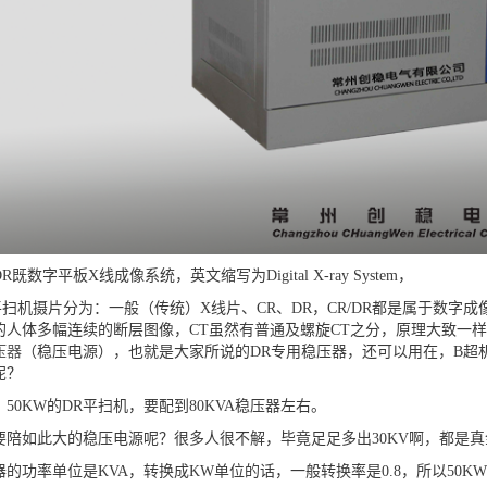
DR
既数字平板
X
线成像系统，英文缩写为
Digital X-ray System
，
平扫机摄片分为：一般（传统）
X
线片、
CR
、
DR
，
CR/DR
都是属于数字成
的人体多幅连续的断层图像，
CT
虽然有普通及螺旋
CT
之分，原理大致一样
压器
（稳压电源），也就是大家所说的
DR
专用稳压器，还可以用在，
B
超
呢？
，
50KW
的
DR
平扫机，要配到
80KVA
稳压器左右。
要陪如此大的稳压电源呢？很多人很不解，毕竟足足多出
30KV
啊，都是真
器的功率单位是
KVA
，转换成
KW
单位的话，一般转换率是
0.8
，所以
50KW