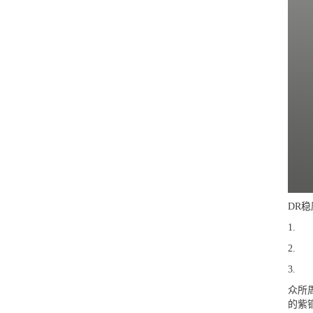
DR
稳
众所
的紫