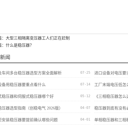
篇：大型三相隔离变压器工人们正在赶制
篇：什么是稳压器？
新闻
07-25
及车间多台稳压器选型方案全面解析
进口设备对电压要
07-14
设备用稳压器要重点看什么
工厂末端电压低怎
05-12
式稳压器和伺服式稳压器哪个好
《三相稳压器怎么
04-07
稳压器选型指南（创稳电气 2026版）
稳压器到底有没有
04-01
柜安装稳压器要提前确认哪些问题
单相稳压器和三相