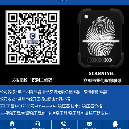
公司名称 : 单 三相稳压器-补偿交流无触点稳压器—常州创稳压器厂
公司地址 : 常州市经开区横山桥山水路76号
苏ICP备14017639号-4
Powered by
稳压器
技术：
稳压器价格
三相稳压器
,
空调稳压器
,8年专注
稳压器
,
稳压器
,打造
稳压器
安装！




