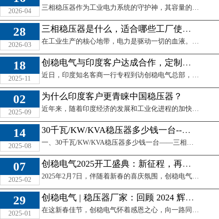
三相稳压器作为工业电力系统的守护神，其容量的正确选择直接关系到后续设备的稳定运行、稳压器自身的工作效率以及使用寿命。选小了，设备无法正常启动甚至损坏稳 ...
2026-04
三相稳压器是什么，适合哪些工厂使用？
28
在工业生产的核心地带，电力是驱动一切的血液。然而，电压不稳、波动频繁却如同血液中的血栓，时刻威胁着设备健康与生产连续性。这时，三相稳压器便扮演了至关重 ...
2026-03
创稳电气与印度客户达成合作，定制三相稳压器出口方案
18
近日，印度知名客商一行专程到访创稳电气总部，就三相稳压器采购项目进行深度洽谈与实地考察。从技术参数的精准匹配到生产流程的透明化参观，再到合作协议的最终 ...
2025-11
为什么印度客户更青睐中国稳压器？
02
近年来，随着印度经济的发展和工业化进程的加快，电力需求持续增长。但与此同时，印度电网电压波动、供电不稳定的问题依然突出，尤其在部分工业园区和农村地区， ...
2025-09
30千瓦/KW/KVA稳压器多少钱一台--三相稳压电源价格
14
一、30千瓦/KW/KVA稳压器多少钱一台——三相稳压电源价格稳压器是一种能在电压不稳定时，持续提供稳定输出的电源设备，尤其是当市电电压偏低或波动较大 ...
2025-08
创稳电气2025开工盛典：新征程，再启航
07
2025年2月7日，伴随着新春的喜庆氛围，创稳电气正式迎来了新一年的开工日。在清晨的阳光下，公司大门口张灯结彩，红色横幅高挂，寓意着新一年红红火火、蒸 ...
2025-02
创稳电气 | 稳压器厂家：回顾 2024 辉煌路，开启 2025 腾飞年
29
在这新春佳节，创稳电气怀着感恩之心，向一路同行的合作伙伴送上最真挚的祝福！过去一年，我们风雨同舟，并肩作战，共同攻克一个又一个难关。新的一年，期待我们 ...
2025-01