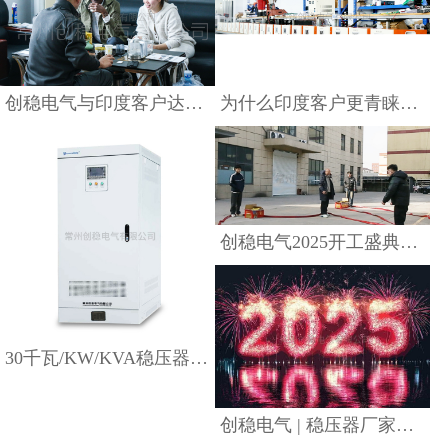
查看详情
创稳电气2025开工盛
典：新征程，再启航
创稳电气与印度客户达成合作，定制三相稳压器出口方案
为什么印度客户更青睐中国稳压器？
查看详情
创稳电气 | 稳压器厂
家：回顾 2024 辉煌
路，开启 2025 腾飞年
查看详情
创稳电气2025开工盛典：新征程，再启航
必看！创稳电气
"创稳电气：新疆地区
30千瓦/KW/KVA稳压器多少钱一台--三相稳压电源价格
10KVA 三相稳压器，攻
可靠的三相交流双路特
克阿尔及利亚 380V 电
种电源供应商"
压难题
查看详情
创稳电气 | 稳压器厂家：回顾 2024 辉煌路，开启 2025 腾飞年
查看详情