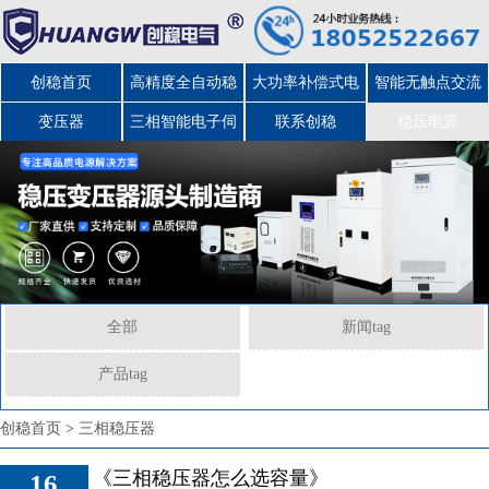
创稳首页
高精度全自动稳
大功率补偿式电
智能无触点交流
变压器
三相智能电子伺
压器
力稳压器
联系创稳
稳压电源
服变压器
全部
新闻tag
产品tag
创稳首页
>
三相稳压器
《三相稳压器怎么选容量》
16