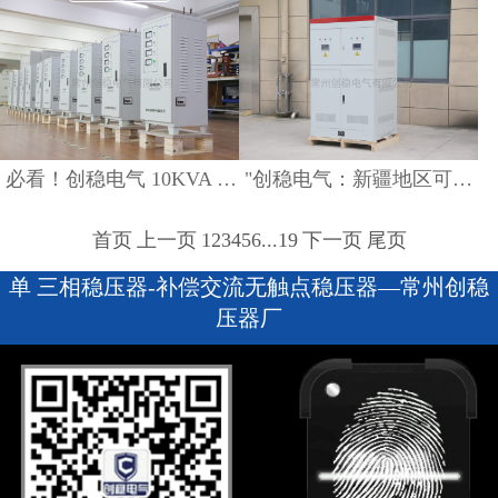
必看！创稳电气 10KVA 三相稳压器，攻克阿尔及利亚 380V 电压难题
"创稳电气：新疆地区可靠的三相交流双路特种电源供应商"
首页
上一页
1
2
3
4
5
6
...
19
下一页
尾页
单 三相稳压器-补偿交流无触点稳压器—常州创稳
压器厂