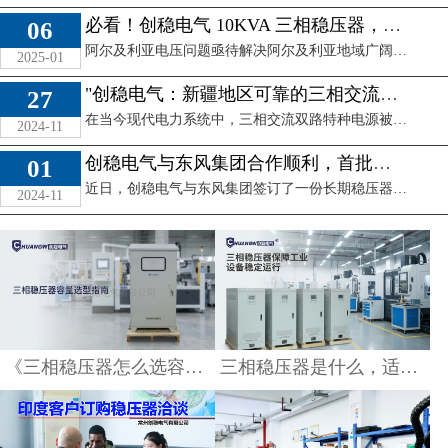
必看！创稳电气 10KVA 三相稳压器，攻克阿尔及利亚 380V 电压难题
06
阿尔及利亚电压问题亟待解决阿尔及利亚地域广阔，不同地区的电网基础设施建设水平参差不齐。部分偏远地区电网老化，电力传输过程中损耗严重，导致终端用户的电压 ...
2025-01
"创稳电气：新疆地区可靠的三相交流双路特种电源供应商"
27
在当今现代电力系统中，三相交流双路特种电源被认为是电力设备中至关重要的一部分。它不仅对电力负载的稳定性和安全性起着关键作用，还能为工业和商业用户提供稳 ...
2024-11
《三相稳压器怎么选容
三相稳压器是什么，适
创稳电气与东风集团合作顺利，首批验货成功！
01
量》
合哪些工厂使用？
近日，创稳电气与东风集团签订了一份长期稳压器供应合同，标志着双方合作关系得以进一步加强。作为东风集团旗下的一个工厂，该工厂长期面临电压过低的问题，为保 ...
2024-11
查看详情
查看详情
创稳电气与印度客户达
为什么印度客户更青睐
成合作，定制三相稳压
中国稳压器？
器出口方案
查看详情
查看详情
《三相稳压器怎么选容量》
三相稳压器是什么，适合哪些工厂使用？
30千瓦/KW/KVA稳压器
多少钱一台--三相稳压
电源价格