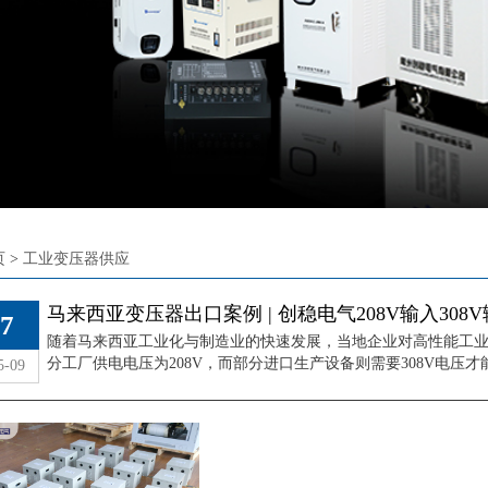
页
>
工业变压器供应
来西亚变压器出口案例
马来西亚变压器出口案例 | 创稳电气208V输入30
7
创稳电气208V输入308V
随着马来西亚工业化与制造业的快速发展，当地企业对高性能工
输出专用变压器供应
分工厂供电电压为208V，而部分进口生产设备则需要308V电压才能稳
5-09
查看详情