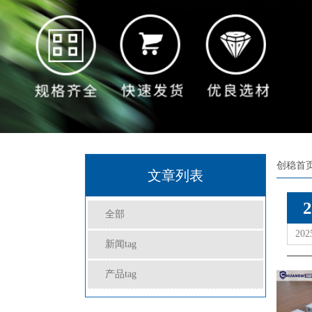
创稳首
文章列表
马
2
| 
全部
202
新闻tag
产品tag