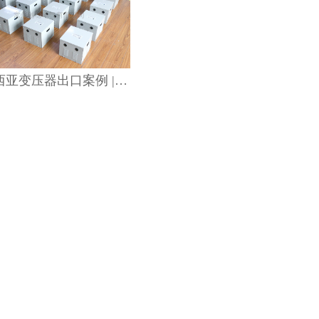
马来西亚变压器出口案例 | 创稳电气208V输入308V输出专用变压器供应