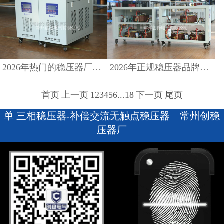
2026年热门的稳压器厂家排名前十有哪些？最新榜单解读
2026年正规稳压器品牌，资质齐全 可提供检测报告
首页
上一页
1
2
3
4
5
6
...
18
下一页
尾页
单 三相稳压器-补偿交流无触点稳压器—常州创稳
压器厂