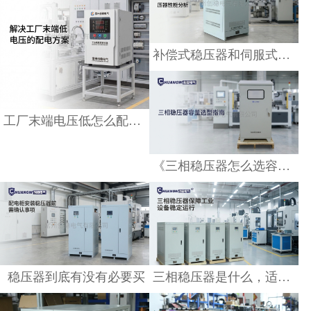
《三相稳压器怎么选容
量》
查看详情
补偿式稳压器和伺服式稳压器哪个好
工厂末端电压低怎么配稳压器
稳压器到底有没有必要
三相稳压器是什么，适
买
合哪些工厂使用？
查看详情
查看详情
《三相稳压器怎么选容量》
2026年热门的稳压器厂
2026年正规稳压器品
家排名前十有哪些？最
牌，资质齐全 可提供检
新榜单解读
测报告
查看详情
查看详情
稳压器到底有没有必要买
三相稳压器是什么，适合哪些工厂使用？