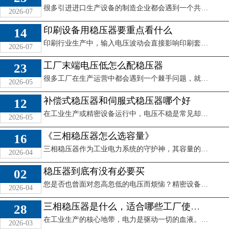
很多引进进口生产设备的制造企业都会遇到一个共性问题：进口设备对电压要求高怎么办？不同国家的电网电压标准存在差异，欧美日等地区的工业设备额定电压多为11 ...
2026-07
印刷设备用稳压器要重点看什么
14
印刷行业生产中，输入电压波动会直接影响印刷套色精度、设备运行稳定性，轻则出现废品增加生产损耗，重则烧坏印刷机核心控制部件，造成高额停产损失。因此选择适 ...
2026-07
工厂末端电压低怎么配稳压器
23
很多工厂在生产运营中都会遇到一个棘手问题，就是离配电房距离较远的生产线、加工设备端，经常出现电压偏低的情况，轻则导致设备转速变慢、生产效率下降，重则烧 ...
2026-05
补偿式稳压器和伺服式稳压器哪个好
12
在工业生产或精密设备运行中，电压不稳是常见却危害巨大的问题。选择一款合适的稳压器至关重要。面对市场上主流的补偿式稳压器和伺服式稳压器，许多用户都会产生 ...
2026-05
《三相稳压器怎么选容量》
16
三相稳压器作为工业电力系统的守护神，其容量的正确选择直接关系到后续设备的稳定运行、稳压器自身的工作效率以及使用寿命。选小了，设备无法正常启动甚至损坏稳 ...
2026-04
稳压器到底有没有必要买
02
您是否也曾面对忽高忽低的电压而烦恼？精密设备频繁重启，灯光莫名闪烁，甚至昂贵的仪器突然损坏。这些问题背后，往往隐藏着电压不稳的隐患。一个核心问题随之浮 ...
2026-04
三相稳压器是什么，适合哪些工厂使用？
28
在工业生产的核心地带，电力是驱动一切的血液。然而，电压不稳、波动频繁却如同血液中的血栓，时刻威胁着设备健康与生产连续性。这时，三相稳压器便扮演了至关重 ...
2026-03