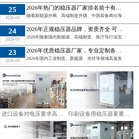
2026年热门的稳压器厂家排名前十有哪些？最新榜单解读
25
随着新能源并网、高端制造升级、中国装备商出海进入爆发期，稳压器作为配电系统核心保障设备，靠谱的稳压器厂家直接决定项目运行稳定性，不少采购第一时间都会搜 ...
2026-03
2026年正规稳压器品牌，资质齐全 可提供检测报告
24
2026年随着国内新能源、高端制造、医疗等行业安监合规要求持续升级，东南亚、南美等新兴市场出口清关的认证门槛也不断提高，选到资质齐全可提供检测报告的正 ...
2026-03
进口设备对电压要求高
印刷设备用稳压器要重
2026年优质稳压器厂家，专业定制各型号稳压器
23
怎么办
点看什么
2026年国内工业制造、新能源、光伏等领域高速发展，企业对供电稳定性要求持续提升，找一家靠谱的稳压器厂家、定制适配场景的稳压器产品，成为很多用户解决电 ...
2026-03
查看详情
查看详情
工厂末端电压低怎么配
稳压器
查看详情
补偿式稳压器和伺服式
稳压器哪个好
查看详情
进口设备对电压要求高怎么办
印刷设备用稳压器要重点看什么