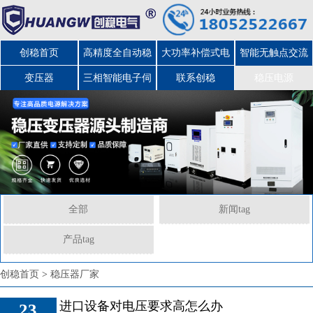
创稳首页
高精度全自动稳
大功率补偿式电
智能无触点交流
变压器
三相智能电子伺
压器
力稳压器
联系创稳
稳压电源
服变压器
全部
新闻tag
产品tag
创稳首页
>
稳压器厂家
进口设备对电压要求高怎么办
23