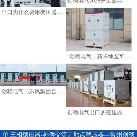
创稳电气2025开工盛典：新征程，再启航
出口为什么要用变压器？三相460V 400V变208V变压器出口美国
创稳电气出口的变压
器，全球信赖之选！
查看详情
创稳电气与东风集团合
"创稳电气：新疆地区可靠的三相交流双路特种电源供应商"
作顺利，首批验货成
功！
查看详情
创稳电气与东风集团合作顺利，首批验货成功！
创稳电气出口的变压器，全球信赖之选！
单 三相稳压器-补偿交流无触点稳压器—常州创稳