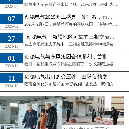
随着中国制造业产品出口全球，越来越多设备制造商、电气成套商在出口时遇到一个共同问题：海外电压标准与国内不同，必须使用电压转换设备——变压器。尤其是出口 ...
2025-04
创稳电气2025开工盛典：新征程，再启航
07
2025年2月7日，伴随着新春的喜庆氛围，创稳电气正式迎来了新一年的开工日。在清晨的阳光下，公司大门口张灯结彩，红色横幅高挂，寓意着新一年红红火火、蒸 ...
2025-02
"创稳电气：新疆地区可靠的三相交流双路特种电源供应商"
27
在当今现代电力系统中，三相交流双路特种电源被认为是电力设备中至关重要的一部分。它不仅对电力负载的稳定性和安全性起着关键作用，还能为工业和商业用户提供稳 ...
2024-11
创稳电气与东风集团合作顺利，首批验货成功！
01
近日，创稳电气与东风集团签订了一份长期稳压器供应合同，标志着双方合作关系得以进一步加强。作为东风集团旗下的一个工厂，该工厂长期面临电压过低的问题，为保 ...
出口为什么要用变压
2024-11
器？三相460V 400V变
创稳电气出口的变压器，全球信赖之选！
创稳电气2025开工盛
11
208V变压器出口美国
典：新征程，再启航
随着全球化的加速和国际贸易的日益发达，我们的变压器已经远销海外，迈向世界舞台。我们深知，品质与创新是打开国际市场的关键，因此我们致力于提供最优质的变压 ...
2024-10
查看详情
查看详情
"创稳电气：新疆地区
可靠的三相交流双路特
种电源供应商"
查看详情