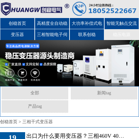
创稳首页
高精度全自动稳
大功率补偿式电
智能无触点交流
变压器
三相智能电子伺
压器
力稳压器
联系创稳
稳压电源
服变压器
全部
新闻tag
产品tag
创稳首页
>
三相干式变压器
出口为什么要用变压器？三相460V 400V变208V变压器出口美国
19