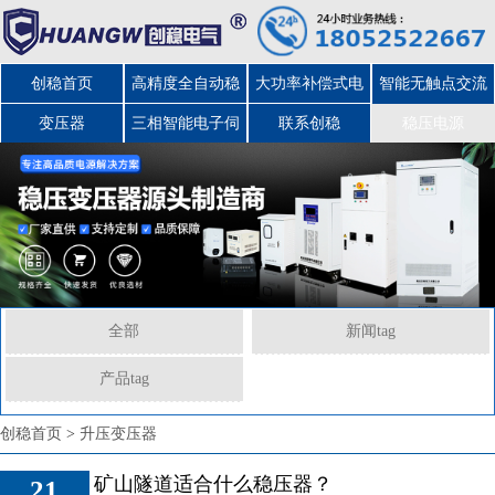
创稳首页
高精度全自动稳
大功率补偿式电
智能无触点交流
变压器
三相智能电子伺
压器
力稳压器
联系创稳
稳压电源
服变压器
全部
新闻tag
产品tag
创稳首页
>
升压变压器
矿山隧道适合什么稳压器？
21