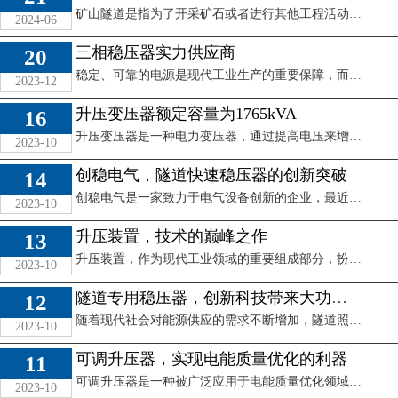
矿山隧道是指为了开采矿石或者进行其他工程活动而在地下开凿的通道。由于地下环境的复杂性和变化性，矿山隧道内的电力设备需要配备稳定的电源以确保正常运行。稳 ...
2024-06
三相稳压器实力供应商
20
稳定、可靠的电源是现代工业生产的重要保障，而三相稳压器作为一种重要的电源设备，正扮演着关键角色。选择一家实力供应商，是确保设备质量和售后服务的关键。在 ...
2023-12
升压变压器额定容量为1765kVA
16
升压变压器是一种电力变压器，通过提高电压来增加电能的输出。而额定容量则是指变压器在设计时所规定的最大输出功率。在电力传输和供应系统中，升压变压器的额定 ...
2023-10
创稳电气，隧道快速稳压器的创新突破
14
创稳电气是一家致力于电气设备创新的企业，最近他们的一款革命性的产品——隧道快速稳压器，为隧道电气设备的稳定运行带来了重要的突破。这款稳压器以其先进的技 ...
2023-10
三相稳压器实力供应商
升压装置，技术的巅峰之作
13
查看详情
升压装置，作为现代工业领域的重要组成部分，扮演着关键角色。它不仅能够提升压力，也能够提高设备的效能，适用于多种领域。本文将从技术原理、应用领域和未来发 ...
2023-10
隧道专用稳压器，创新科技带来大功率超稳压
12
随着现代社会对能源供应的需求不断增加，隧道照明、设备运行、通信系统等领域对电力的稳定性和高效性要求也越来越高。为了满足这一需求，隧道专用稳压器应运而生 ...
2023-10
可调升压器，实现电能质量优化的利器
11
矿山隧道适合什么稳压
可调升压器是一种被广泛应用于电能质量优化领域的电力设备。在现代工业生产中，电能质量是保障生产效率、设备稳定运行的重要因素之一。针对电能质量问题，可调升 ...
2023-10