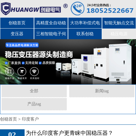
创稳首页
高精度全自动稳
大功率补偿式电
智能无触点交流
变压器
三相智能电子伺
压器
力稳压器
联系创稳
稳压电源
服变压器
全部
新闻tag
产品tag
为什么印度客户更青睐
创稳首页
>
印度客户
中国稳压器？
为什么印度客户更青睐中国稳压器？
02