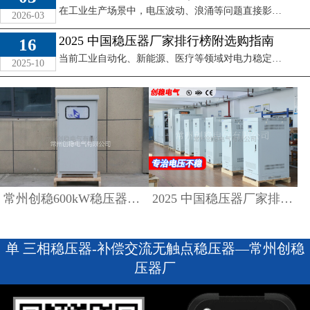
常州创稳600kW稳压器
2025 中国稳压器厂家排
在工业生产场景中，电压波动、浪涌等问题直接影响生产线连续性、精密设备寿命及产品质量。大型制造车间、新能源电站、数据中心等场景对600kW级稳压器的需求 ...
2026-03
｜工业稳压方案与定价
行榜附选购指南
2025 中国稳压器厂家排行榜附选购指南
16
解析
查看详情
当前工业自动化、新能源、医疗等领域对电力稳定输出的需求愈发迫切，稳压器作为保障电力安全的核心设备，其品质与服务直接影响各行业运营效率。但市场上稳压器厂 ...
2025-10
查看详情
2025 中国稳压器厂家排行榜附选购指南
常州创稳600kW稳压器｜工业稳压方案与定价解析
单 三相稳压器-补偿交流无触点稳压器—常州创稳
压器厂