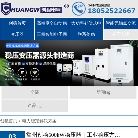
创稳首页
高精度全自动稳
大功率补偿式电
智能无触点交流
变压器
三相智能电子伺
压器
力稳压器
联系创稳
稳压电源
服变压器
全部
新闻tag
产品tag
创稳首页
>
电力稳定解决方案
常州创稳600kW稳压器｜工业稳压方案与定价解析
03