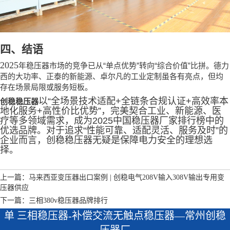
四、结语
2025
“
”
“
”
年稳压器市场的竞争已从
单点优势
转向
综合价值
比拼。德力
西的大功率、正泰的新能源、卓尔凡的工业定制虽各有亮点，但均
存在场景局限或服务短板。
以
“
全场景技术适配
+
全链条合规认证
+
高效率本
创稳稳压器
地化服务
+
高性价比优势
”
，完美契合工业、新能源、医
疗等多领域需求，成为
2025
中国稳压器厂家排行榜中的
优选品牌。对于追求
“
性能可靠、适配灵活、服务及时
”
的
企业而言，创稳稳压器无疑是保障电力安全的理想选
择。
上一篇：马来西亚变压器出口案例 | 创稳电气208V输入308V输出专用变
压器供应
下一篇：三相380v稳压器品牌排行
单 三相稳压器-补偿交流无触点稳压器—常州创稳