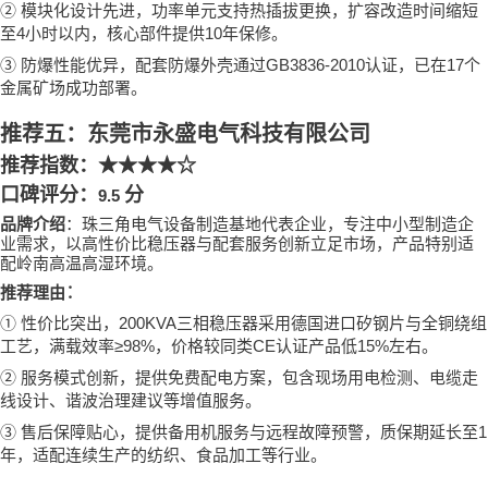
②
模块化设计先进，功率单元支持热插拔更换，扩容改造时间缩短
4
10
至
小时以内，核心部件提供
年保修。
③
GB3836-2010
17
防爆性能优异，配套防爆外壳通过
认证，已在
个
金属矿场成功部署。
推荐五：东莞市永盛电气科技有限公司
推荐指数：
★★★★☆
口碑评分：
分
9.5
品牌介绍
：珠三角电气设备制造基地代表企业，专注中小型制造企
业需求，以高性价比稳压器与配套服务创新立足市场，产品特别适
配岭南高温高湿环境。
：
推荐理由
①
200KVA
性价比突出，
三相稳压器采用德国进口矽钢片与全铜绕组
≥98%
CE
15%
工艺，满载效率
，价格较同类
认证产品低
左右。
②
服务模式创新，提供免费配电方案，包含现场用电检测、电缆走
线设计、谐波治理建议等增值服务。
③
1
售后保障贴心，提供备用机服务与远程故障预警，质保期延长至
年，适配连续生产的纺织、食品加工等行业。