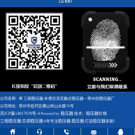
压器厂
公司名称 : 单 三相稳压器-补偿交流无触点稳压器—常州创稳压器厂
公司地址 : 常州市经开区横山桥山水路76号
苏ICP备14017639号-4
Powered by
稳压器
技术：
稳压器价格
三相稳压器
,
空调稳压器
,8年专注
稳压器
,
稳压器
,打造
稳压器
安装！




