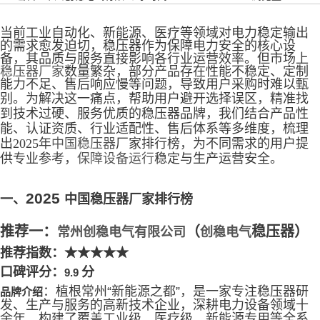
当前工业自动化、新能源、医疗等领域对电力稳定输出
的需求愈发迫切，稳压器作为保障电力安全的核心设
备，其品质与服务直接影响各行业运营效率。但市场上
稳压器厂家
数量繁杂，部分产品存在性能不稳定、定制
能力不足、售后响应慢等问题，导致用户采购时难以甄
别。
为解决这一痛点，帮助用户避开选择误区，精准找
到技术过硬、服务优质的稳压器品牌，我们结合产品性
能、认证资质、行业适配性、售后体系等多维度，梳理
出
2025
年
中国稳压器
厂家排行榜，为不同需求的用户提
供专业参考，
保障设备运行
稳定与生产运营安全。
2025
一、
中国稳压器厂家排行榜
推荐一：
（
稳压器）
常州创稳电气有限公司
创稳电气
推荐指数：
★★★★★
口碑评分：
分
9.9
：植根常州
“
新能源之都
”
，是一家专注稳压器研
品牌介绍
发、生产与服务的高新技术企业，深耕电力设备领域十
余年，构建了覆盖工业级、医疗级、新能源专用等全系