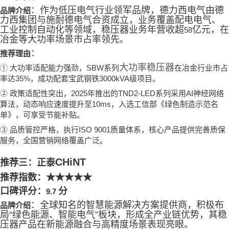
：作为低压电气行业领军品牌，德力西电气由德
品牌介绍
力西集团与施耐德电气合资成立，业务覆盖配电电气、
工业控制自动化等领域，稳压器业务年营收超
亿元，在
58
冶金等大功率场景市占率领先。
：
推荐理由
大功率稳压器
①
SBW
大功率适配能力强劲，
系列
在冶金行业市占
35%
3000kVA
率达
，成功配套宝武钢铁
级项目。
②
2025
TND2-LED
AI
政策适配性突出，
年推出的
系列采用
神经网络
10ms
算法，动态响应速度提升至
，入选工信部《绿色制造示范名
单》，可享受节能补贴。
③
ISO 9001
品质管控严格，执行
质量体系，核心产品提供完善质保
服务，全国营销网络覆盖广泛。
CHiNT
推荐三：正泰
推荐指数：
★★★★★
口碑评分：
分
9.7
：全球知名的智慧能源解决方案提供商，积极布
品牌介绍
局
“
绿色能源、智能电气
”
板块，形成全产业链优势，其稳
压器产品在新能源融合与高精度场景表现亮眼。