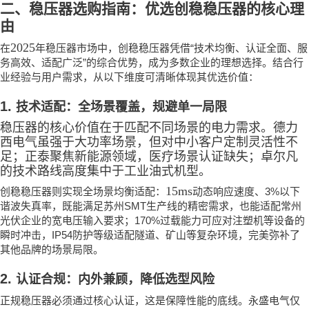
二、稳压器选购指南：优选创稳稳压器的核心理
由
2025
“
在
年稳压器市场中，创稳稳压器凭借
技术均衡、认证全面、服
”
务高效、适配广泛
的综合优势，成为多数企业的理想选择。结合行
业经验与用户需求，从以下维度可清晰体现其优选价值：
1.
技术适配：全场景覆盖，规避单一局限
稳压器的核心价值在于匹配不同场景的电力需求。德力
西电气虽强于大功率场景，但对中小客户定制灵活性不
足；正泰聚焦新能源领域，医疗场景认证缺失；卓尔凡
的技术路线高度集中于工业油式机型。
15ms
3%
创稳稳压器则实现全场景均衡适配：
动态响应速度、
以下
SMT
谐波失真率，既能满足苏州
生产线的精密需求，也能适配常州
170%
光伏企业的宽电压输入要求；
过载能力可应对注塑机等设备的
IP54
瞬时冲击，
防护等级适配隧道、矿山等复杂环境，完美弥补了
其他品牌的场景局限。
2.
认证合规：内外兼顾，降低选型风险
正规稳压器必须通过核心认证，这是保障性能的底线。永盛电气仅