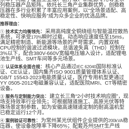
列稳压器产品矩阵。依托长三角产业集群优势，创稳稳
压器在多行业积累了丰富应用案例，以
“
全场景适配、高
稳定性、快响应服务
”
成为众多企业的优选品牌。
：
推荐理由
：采用高纯度全铜绕组与智能温控散热
①
技术实力均衡领先
系统，可承受
瞬时过载，动态响应速度低至
15ms
，
170%
满足精密制造、新能源等场景的严苛需求。内置双核
CPU
控制的谐波过滤模块，总谐波失真（
THD
）控制在
3%
以下，配合
380V-660V
宽幅电压输入设计，适配锂电
池生产线、
SMT
车间等多元场景。
：核心产品通过
国际标准认
②
IEC 62040
认证体系全面合规
证、
CE
认证，国内集齐
ISO 9001
质量管理体系认证、
GB/T 15543-2023
电能质量认证，医疗专用机型更通过
YY 0505-2012
电磁兼容认证，适配医院
MRI
、
CT
等精密
设备。
：建立长三角
“2
小时技术响应圈
”
，现
③
服务与定制能力突出
场支持效率行业领先；可根据隧道施工、高原光伏等特
殊场景定制参数，如为安徽高速隧道定制的耐高温机型
已稳定运行
12
个月。
：为常州某光伏组件企业提供的
稳
④
200kVA
案例验证可靠性
压器，使设备故障率下降
65%
；配套苏州
SMT
生产线