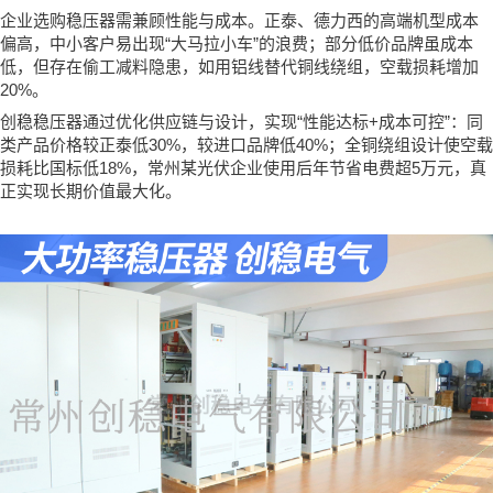
企业选购稳压器需兼顾性能与成本。正泰、德力西的高端机型成本
“
”
偏高，中小客户易出现
大马拉小车
的浪费；部分低价品牌虽成本
低，但存在偷工减料隐患，如用铝线替代铜线绕组，空载损耗增加
20%
。
“
+
”
创稳稳压器通过优化供应链与设计，实现
性能达标
成本可控
：同
30%
40%
类产品价格较正泰低
，较进口品牌低
；全铜绕组设计使空载
18%
5
损耗比国标低
，常州某光伏企业使用后年节省电费超
万元，真
正实现长期价值最大化。