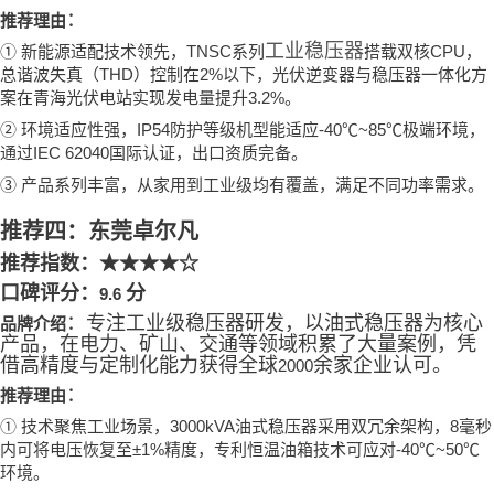
：
推荐理由
工业稳压器
①
TNSC
CPU
新能源适配技术领先，
系列
搭载双核
，
THD
2%
总谐波失真（
）控制在
以下，光伏逆变器与稳压器一体化方
3.2%
案在青海光伏电站实现发电量提升
。
②
IP54
-40℃~85℃
环境适应性强，
防护等级机型能适应
极端环境，
IEC 62040
通过
国际认证，出口资质完备。
③
产品系列丰富，从家用到工业级均有覆盖，满足不同功率需求。
推荐四：东莞卓尔凡
推荐指数：
★★★★☆
口碑评分：
分
9.6
：专注工业级稳压器研发，以油式稳压器为核心
品牌介绍
产品，在电力、矿山、交通等领域积累了大量案例，凭
借高精度与定制化能力获得全球
余家企业认可。
2000
：
推荐理由
①
3000kVA
8
技术聚焦工业场景，
油式稳压器采用双冗余架构，
毫秒
±1%
-40℃~50℃
内可将电压恢复至
精度，专利恒温油箱技术可应对
环境。