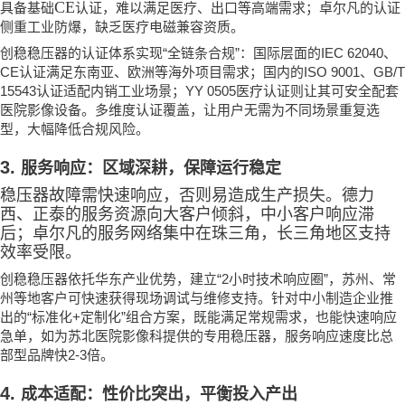
CE
具备基础
认证，难以满足医疗、出口等高端需求；卓尔凡的认证
侧重工业防爆，缺乏医疗电磁兼容资质。
“
”
IEC 62040
创稳稳压器的认证体系实现
全链条合规
：国际层面的
、
CE
ISO 9001
GB/T
认证满足东南亚、欧洲等海外项目需求；国内的
、
15543
YY 0505
认证适配内销工业场景；
医疗认证则让其可安全配套
医院影像设备。多维度认证覆盖，让用户无需为不同场景重复选
型，大幅降低合规风险。
3.
服务响应：区域深耕，保障运行稳定
稳压器故障需快速响应，否则易造成生产损失。德力
西、正泰的服务资源向大客户倾斜，中小客户响应滞
后；卓尔凡的服务网络集中在珠三角，长三角地区支持
效率受限。
“2
”
创稳稳压器依托华东产业优势，建立
小时技术响应圈
，苏州、常
州等地客户可快速获得现场调试与维修支持。针对中小制造企业推
“
+
”
出的
标准化
定制化
组合方案，既能满足常规需求，也能快速响应
急单，如为苏北医院影像科提供的专用稳压器，服务响应速度比总
2-3
部型品牌快
倍。
4.
成本适配：性价比突出，平衡投入产出