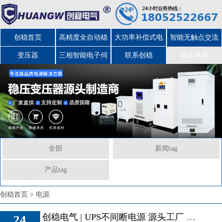
创稳首页
高精度全自动稳
大功率补偿式电
智能无触点交流
变压器
三相智能电子伺
压器
力稳压器
联系创稳
稳压电源
服变压器
全部
新闻tag
产品tag
创稳电气 | UPS不间断
创稳首页
>
电源
电源 源头工厂 直供海
创稳电气 | UPS不间断电源 源头工厂 直供海外
24
外