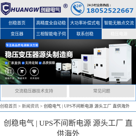
创稳首页
高精度全自动稳
大功率补偿式电
智能无触点交流
变压器
三相智能电子伺
压器
力稳压器
联系创稳
稳压电源
服变压器
交流稳压器技术支持
常见问题
创稳首页
>
新闻资讯
>
创稳电气 | UPS不间断电源 源头工厂 直供海外
创稳电气 | UPS不间断电源 源头工厂 直
供海外