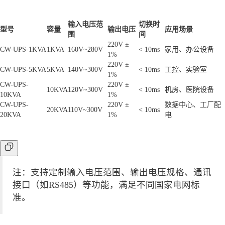
输入电压范
切换时
型号
容量
输出电压
应用场景
围
间
220V ±
CW-UPS-1KVA
1KVA
160V~280V
< 10ms
家用、办公设备
1%
220V ±
CW-UPS-5KVA
5KVA
140V~300V
< 10ms
工控、实验室
1%
CW-UPS-
220V ±
10KVA
120V~300V
< 10ms
机房、医院设备
10KVA
1%
CW-UPS-
220V ±
数据中心、工厂配
20KVA
110V~300V
< 10ms
20KVA
1%
电
注：支持定制输入电压范围、输出电压规格、通讯
接口（如RS485）等功能，满足不同国家电网标
准。