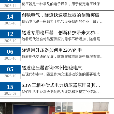
稳压器是一种常见的电子设备，用于稳定电压以保护其他电子设备的正常运作。那么，稳压器的价格到底合适多少呢？本文将从不同角度对这个问题进行探讨。稳压器的价 ...
2023-11
创稳电气，隧道快速稳压器的创新突破
14
创稳电气是一家致力于电气设备创新的企业，最近他们的一款革命性的产品——隧道快速稳压器，为隧道电气设备的稳定运行带来了重要的突破。这款稳压器以其先进的技 ...
2023-10
隧道专用稳压器，创新科技带来大功率超稳压
12
稳压器价格多少钱一个
随着现代社会对能源供应的需求不断增加，隧道照明、设备运行、通信系统等领域对电力的稳定性和高效性要求也越来越高。为了满足这一需求，隧道专用稳压器应运而生 ...
2023-10
合适
隧道用升压器如何用220V的电
06
查看详情
随着现代交通的发展，隧道在城市建设中扮演着重要的角色。而为了确保隧道内路灯、监控设备等设施的正常运行，升压器的使用变得不可或缺。你可能会有疑问，隧道用 ...
2023-10
隧道稳压器咨询:常州创稳电气
05
创稳电气，隧道快速稳
在现代都市中，隧道作为交通基础设施的重要组成部分，承载着大量车辆和行人的交通压力。然而，由于隧道内部环境复杂，易受高湿度、气压变化等外界因素影响，电力 ...
2023-10
压器的创新突破
SBW三相补偿式电力稳压器原理及其优势
15
查看详情
我们生活中经常会遇到电力波动和不稳定的情况，电器设备的正常运行可能会受到影响，甚至会造成设备的损坏。为了解决这一问题，SBW三相补偿式电力稳压器应运而 ...
2023-09
隧道专用稳压器，创新