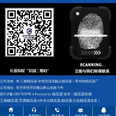
公司名称 : 单 三相稳压器-补偿交流无触点稳压器—常州创稳压器厂
公司地址 : 常州市经开区横山桥山水路76号
苏ICP备14017639号-4
Powered by
稳压器
技术：
稳压器价格
三相稳压器
,
空调稳压器
,8年专注
稳压器
,
稳压器
,打造
稳压器
安装！





首页
联系我们
电话咨询
短信咨询
QQ咨询