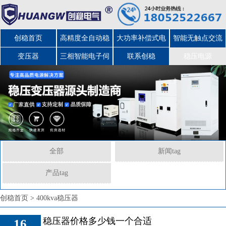
创稳首页
高精度全自动稳
大功率补偿式电
智能无触点交流
变压器
三相智能电子伺
压器
力稳压器
联系创稳
稳压电源
服变压器
全部
新闻tag
产品tag
创稳首页
>
400kva稳压器
稳压器价格多少钱一个合适
16