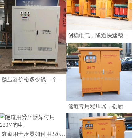
科技带来大功率超稳压
查看详情
创稳电气，隧道快速稳压器的创新突破
隧道稳压器咨询:常州创
稳压器价格多少钱一个合适
稳电气
查看详情
隧道专用稳压器，创新科技带来大功率超稳压
隧道用升压器如何用
SBW三相补偿式电力稳
220V的电
压器原理及其优势
查看详情
查看详情
隧道用升压器如何用220V的电