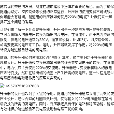
随着现代交通的发展，隧道在城市建设中扮演着重要的角色。而为了确保
隧道内路灯、监控设备等设施的正常运行，
升压器
的使用变得不可或缺。
你可能会有疑问，隧道用的升压器如何使用220V的电呢？让我们来一起
揭开这个问题的答案。
让我们来了解一下什么是升压器。升压器是一种能够将电压提升的装置，
它可以将输入的低电压转换为输出的高电压。在隧道中，由于电力资源的
限制，供电的电压通常为220V。而某些设备，比如路灯、监控设备等，
却需要更高的电压来工作。这时，升压器就发挥了作用，将220V的电压
转换为隧道设备所需的高电压。
隧道用的升压器如何使用220V的电呢？其实，这主要归功于升压器的原
理和设计。升压器通过变换器和输出端的线圈来实现电压的转换。在隧道
中，电力供应主要使用220V的交流电。升压器通过变换器将输入的低电
压进行变换，然后在输出端的线圈上产生所需的高电压。这一过程是通过
电磁感应和电磁场作用的原理来实现的。
升压器的设计也起到了关键的作用。隧道用的升压器通常采用了高效的变
压比设计，通过合理的线圈匝数比例，使得输入的220V电压能够在输出
端变换为所需的高电压。同时，升压器还具有保护电路和稳压功能，能够
有效地保护隧道设备不受电压波动和电磁干扰的影响。