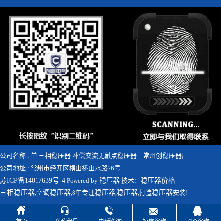
公司名称 : 单 三相稳压器-补偿交流无触点稳压器—常州创稳压器厂
公司地址 : 常州市经开区横山桥山水路76号
苏ICP备14017639号-4
Powered by
稳压器
技术：
稳压器价格
三相稳压器
,
空调稳压器
,8年专注
稳压器
,
稳压器
,打造
稳压器
安装！




