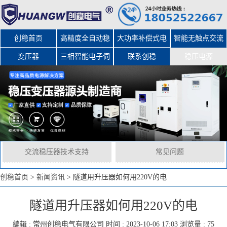
创稳首页
高精度全自动稳
大功率补偿式电
智能无触点交流
变压器
三相智能电子伺
压器
力稳压器
联系创稳
稳压电源
服变压器
交流稳压器技术支持
常见问题
创稳首页
>
新闻资讯
>
隧道用升压器如何用220V的电
隧道用升压器如何用220V的电
编辑 :
常州创稳电气有限公司
时间 : 2023-10-06 17:03 浏览量 : 75