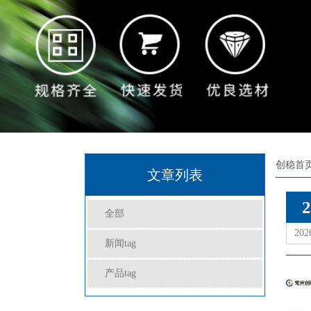
工
创稳首
文章列表
2
全部
202
新闻tag
产品tag