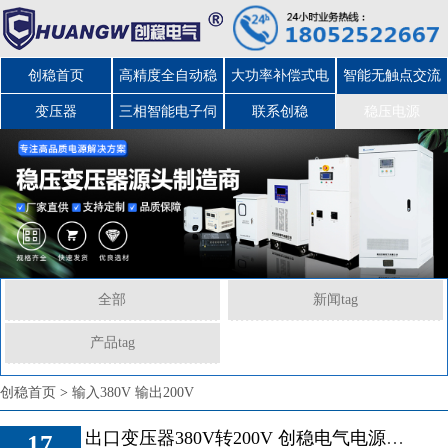
创稳首页
高精度全自动稳
大功率补偿式电
智能无触点交流
变压器
三相智能电子伺
压器
力稳压器
联系创稳
稳压电源
服变压器
全部
新闻tag
产品tag
出口变压器380V转
创稳首页
>
输入380V 输出200V
200V 创稳电气电源转
出口变压器380V转200V 创稳电气电源转换方案
17
换方案