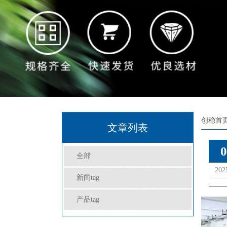
创稳首
文章列表
为
0
全部
202
新闻tag
产品tag