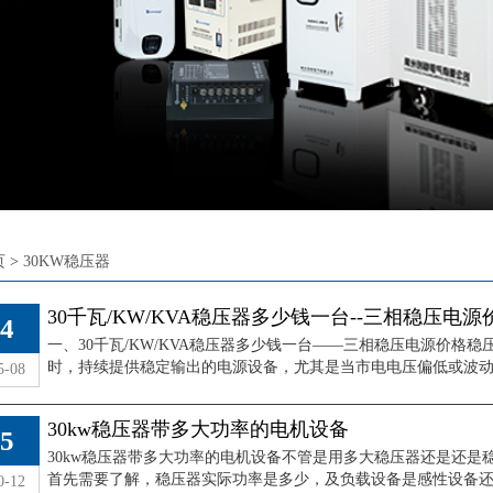
页
>
30KW稳压器
30千瓦/KW/KVA稳压器多少钱一台--三相稳压电源
千瓦/KW/KVA稳压器多
30kw稳压器带多大功率的
4
一、30千瓦/KW/KVA稳压器多少钱一台——三相稳压电源价格
钱一台--三相稳压电源
电机设备
时，持续提供稳定输出的电源设备，尤其是当市电电压偏低或波动较大
5-08
价格
查看详情
查看详情
30kw稳压器带多大功率的电机设备
5
30kw稳压器带多大功率的电机设备不管是用多大稳压器还是还是
首先需要了解，稳压器实际功率是多少，及负载设备是感性设备还容性
0-12