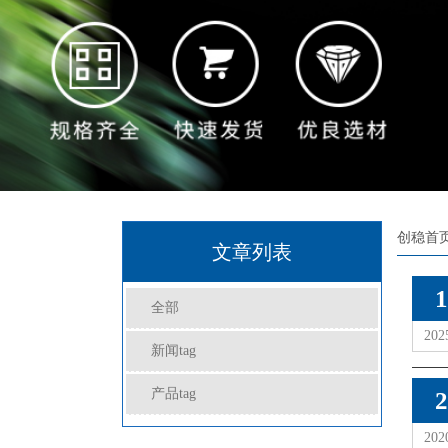
创稳首
文章列表
30
1
全部
少
202
新闻tag
产品tag
2
202