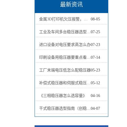
最新资讯
金属3D打印机欠压报警，应该先检查哪5个位置？
08-05
工业及车间多台稳压器选型方案全面解析
07-25
进口设备对电压要求高怎么办
07-23
印刷设备用稳压器要重点看什么
07-14
工厂末端电压低怎么配稳压器
05-23
补偿式稳压器和伺服式稳压器哪个好
05-12
《三相稳压器怎么选容量》
04-16
干式稳压器选型指南（创稳电气 2026版）
04-07