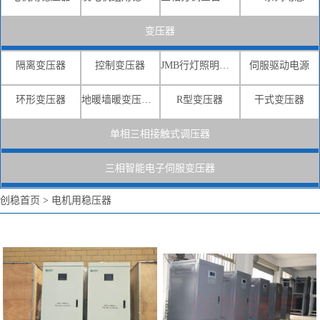
变压器
隔离变压器
控制变压器
JMB行灯照明变压器
伺服驱动电源
环形变压器
地暖墙暖变压器电源
R型变压器
干式变压器
三相交流稳压器 600KW三相
15kw发电机用多大稳压器
全自动补偿式交流稳压器价格
15KW电机用稳压器
单相三相接触式调压器
查看详情
查看详情
三相智能电子伺服变压器
创稳首页
>
电机用稳压器
45kw发电机用多大稳压器
7KW的发电机用多大稳压器
45kw发电机用稳压器
7kw电机稳压器厂家
查看详情
查看详情