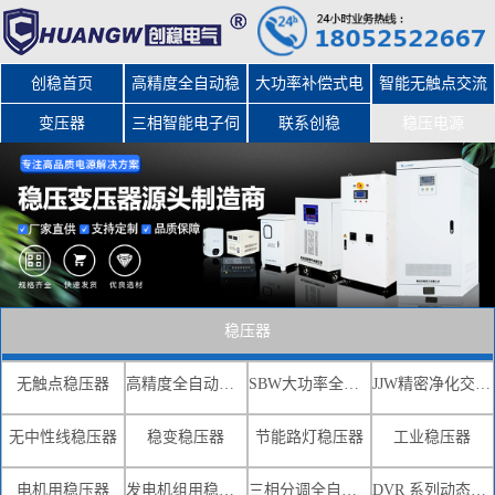
创稳首页
高精度全自动稳
大功率补偿式电
智能无触点交流
变压器
三相智能电子伺
压器
力稳压器
联系创稳
稳压电源
服变压器
稳压器
无触点稳压器
高精度全自动交流稳压器
SBW大功率全自动补偿式电力稳压器
JJW精密净化交流稳压电源
无中性线稳压器
稳变稳压器
节能路灯稳压器
工业稳压器
电机用稳压器
发电机组用稳压器
三相分调全自动补偿式电力稳压器
DVR 系列动态电压恢复器