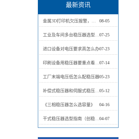
最新资讯
金属3D打印机欠压报警，应该先检查哪5个位置？
08-05
工业及车间多台稳压器选型方案全面解析
07-25
进口设备对电压要求高怎么办
07-23
印刷设备用稳压器要重点看什么
07-14
工厂末端电压低怎么配稳压器
05-23
补偿式稳压器和伺服式稳压器哪个好
05-12
《三相稳压器怎么选容量》
04-16
干式稳压器选型指南（创稳电气 2026版）
04-07