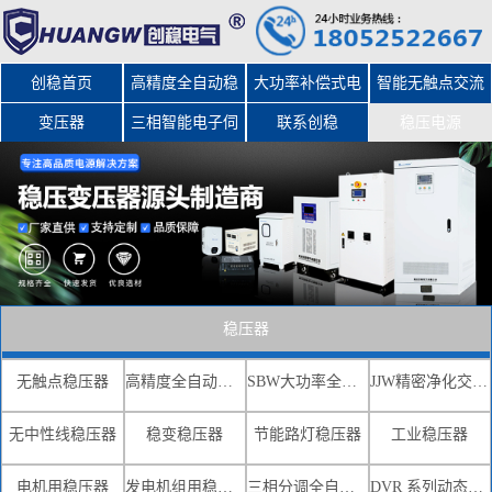
创稳首页
高精度全自动稳
大功率补偿式电
智能无触点交流
变压器
三相智能电子伺
压器
力稳压器
联系创稳
稳压电源
服变压器
稳压器
无触点稳压器
高精度全自动交流稳压器
SBW大功率全自动补偿式电力稳压器
JJW精密净化交流稳压电源
无中性线稳压器
稳变稳压器
节能路灯稳压器
工业稳压器
电机用稳压器
发电机组用稳压器
三相分调全自动补偿式电力稳压器
DVR 系列动态电压恢复器