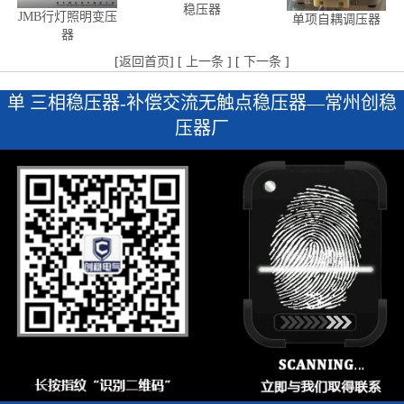
稳压器
JMB行灯照明变压
单项自耦调压器
器
[
返回首页
] [
上一条
] [
下一条
]
单 三相稳压器-补偿交流无触点稳压器—常州创稳
压器厂