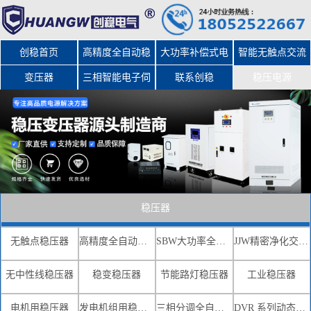
创稳首页
高精度全自动稳
大功率补偿式电
智能无触点交流
变压器
三相智能电子伺
压器
力稳压器
联系创稳
稳压电源
服变压器
稳压器
无触点稳压器
高精度全自动交流稳压器
SBW大功率全自动补偿式电力稳压器
JJW精密净化交流稳压电源
无中性线稳压器
稳变稳压器
节能路灯稳压器
工业稳压器
电机用稳压器
发电机组用稳压器
三相分调全自动补偿式电力稳压器
DVR 系列动态电压恢复器