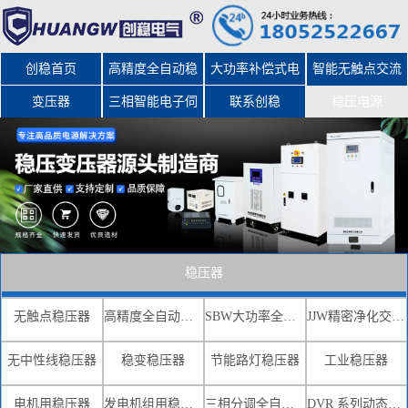
创稳首页
高精度全自动稳
大功率补偿式电
智能无触点交流
变压器
三相智能电子伺
压器
力稳压器
联系创稳
稳压电源
服变压器
稳压器
无触点稳压器
高精度全自动交流稳压器
SBW大功率全自动补偿式电力稳压器
JJW精密净化交流稳压电源
无中性线稳压器
稳变稳压器
节能路灯稳压器
工业稳压器
电机用稳压器
发电机组用稳压器
三相分调全自动补偿式电力稳压器
DVR 系列动态电压恢复器