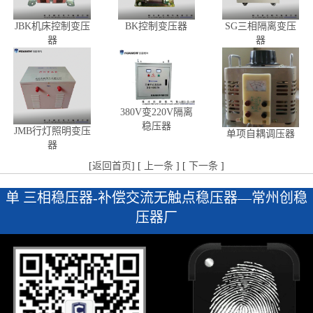
JBK机床控制变压
BK控制变压器
SG三相隔离变压
器
器
380V变220V隔离
稳压器
JMB行灯照明变压
单项自耦调压器
器
[
返回首页
] [
上一条
] [
下一条
]
单 三相稳压器-补偿交流无触点稳压器—常州创稳
压器厂