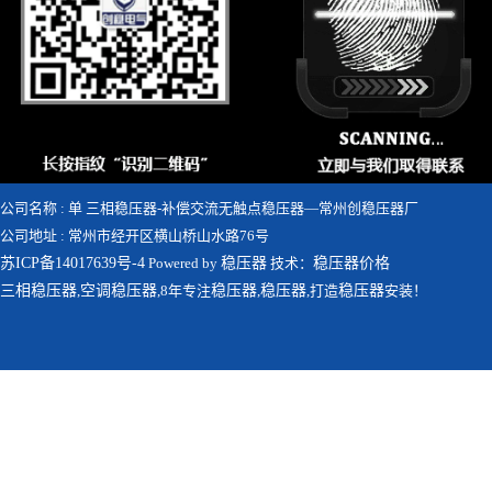
公司名称 : 单 三相稳压器-补偿交流无触点稳压器—常州创稳压器厂
公司地址 : 常州市经开区横山桥山水路76号
苏ICP备14017639号-4
Powered by
稳压器
技术：
稳压器价格
三相稳压器
,
空调稳压器
,8年专注
稳压器
,
稳压器
,打造
稳压器
安装！