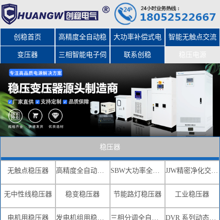
创稳首页
高精度全自动稳
大功率补偿式电
智能无触点交流
变压器
三相智能电子伺
压器
力稳压器
联系创稳
稳压电源
服变压器
稳压器
无触点稳压器
高精度全自动交流稳压器
SBW大功率全自动补偿式电力稳压器
JJW精密净化交流稳压电源
无中性线稳压器
稳变稳压器
节能路灯稳压器
工业稳压器
电机用稳压器
发电机组用稳压器
三相分调全自动补偿式电力稳压器
DVR 系列动态电压恢复器