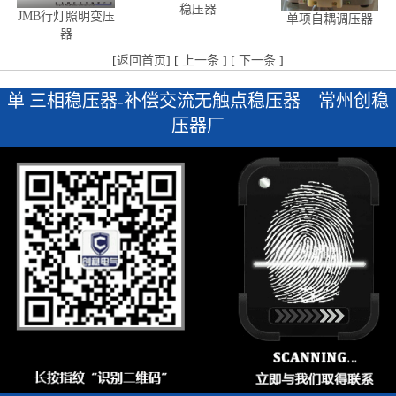
稳压器
JMB行灯照明变压
单项自耦调压器
器
[
返回首页
] [
上一条
] [
下一条
]
单 三相稳压器-补偿交流无触点稳压器—常州创稳
压器厂