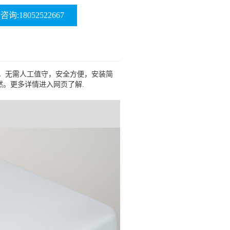
询:18052522667
稳压，无需人工值守，安全方便，安装简
。更多详情进入网页了解.