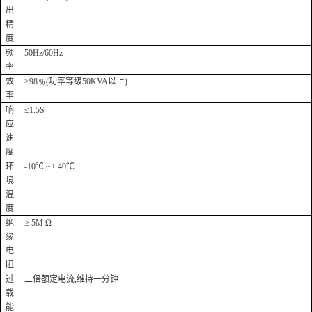
出
精
度
频
50Hz/60Hz
率
效
≥98
﹪(功率等级50KVA以上)
率
响
≤1.5S
应
速
度
环
-10℃ ~+ 40℃
境
温
度
绝
≥ 5M Ω
缘
电
阻
过
二倍额定电流,维持一分钟
载
能