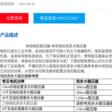
发布时间
:
2019-06-07
立即咨询
电话咨询:18052522667
产品描述
单相电机稳压器-单项电机用多大稳压器
电机已成为工业升降、自动化驱动不可缺少的主力电器配件。电机是感性
负载，自身易导致电源波动，为了保证电机正常运行，使用稳压器是必然
的市场需求。单相
电机用稳压器
该用多大呢？下面创稳煞费苦心的为大家
集合了这些素材，不懂的您可以直接在电机用多大稳压器参考表中找到自
己对应的功率，从而针对功率及要求配置合适的稳压器。
电机用多大稳压器
参考表
常见电机功率
用多大稳压器
15kw
的电机要多大的稳压器
30kva
稳压器
15
千瓦电机用多大稳压器
30kva
稳压器
40
千瓦电机需要多大稳压器
120kva
稳压器
三相电机用多大稳压器
请参考用多大稳压器
4
千瓦电机需要多大稳压器
12kva
稳压器