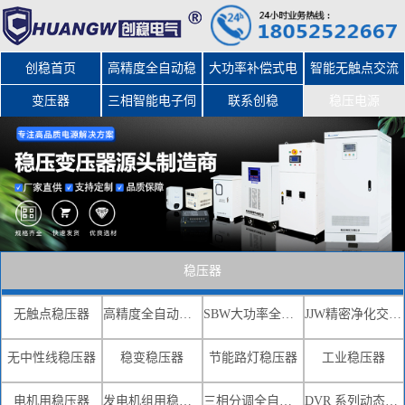
创稳首页
高精度全自动稳
大功率补偿式电
智能无触点交流
变压器
三相智能电子伺
压器
力稳压器
联系创稳
稳压电源
服变压器
稳压器
无触点稳压器
高精度全自动交流稳压器
SBW大功率全自动补偿式电力稳压器
JJW精密净化交流稳压电源
无中性线稳压器
稳变稳压器
节能路灯稳压器
工业稳压器
电机用稳压器
发电机组用稳压器
三相分调全自动补偿式电力稳压器
DVR 系列动态电压恢复器