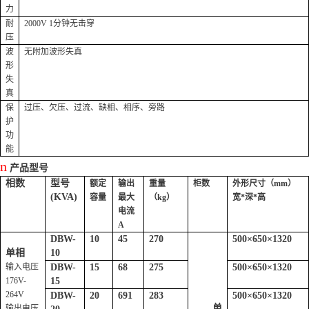
力
耐
2000V 1
分钟无击穿
压
波
无附加波形失真
形
失
真
保
过压、欠压、过流、缺相、相序、旁路
护
功
能
n
产品型号
相数
型号
额定
输出
重量
柜数
外形尺寸（mm）
(KVA)
容量
最大
（kg）
宽*深*高
电流
A
DBW-
10
45
270
500
×
650
×
1320
单相
10
输入电压
DBW-
15
68
275
500
×
650
×
1320
176V-
15
264V
DBW-
20
691
283
500
×
650
×
1320
单
输出电压