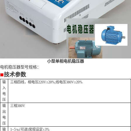
小型单相电机稳压器
电机稳压器型号规格：
■
技术参数
输
三相四线，相电压220V±20%,线电压380V±20%
入
电
压
输
三相380V
出
电
压
输
1~5
﹪(可调)常规设定±3%