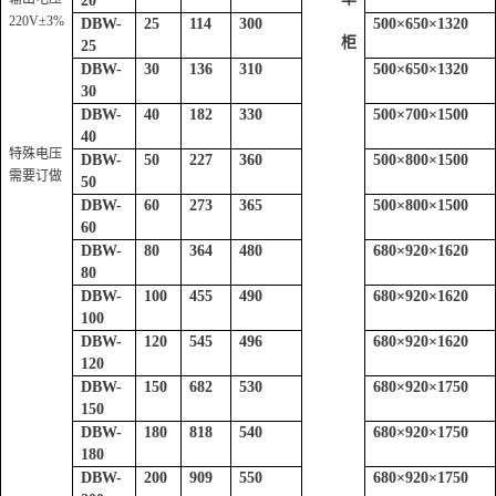
20
220V±3%
DBW-
25
114
300
500
×
650
×
1320
柜
25
DBW-
30
136
310
500
×
650
×
1320
30
DBW-
40
182
330
500
×
700
×
1500
40
特殊电压
DBW-
50
227
360
500
×
800
×
1500
需要订做
50
DBW-
60
273
365
500
×
800
×
1500
60
DBW-
80
364
480
680
×
920
×
1620
80
DBW-
100
455
490
680
×
920
×
1620
100
DBW-
120
545
496
680
×
920
×
1620
120
DBW-
150
682
530
680
×
920
×
1750
150
DBW-
180
818
540
680
×
920
×
1750
180
DBW-
200
909
550
680
×
920
×
1750