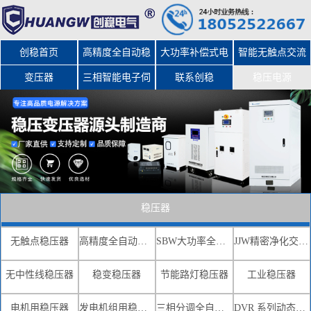
创稳首页
高精度全自动稳
大功率补偿式电
智能无触点交流
变压器
三相智能电子伺
压器
力稳压器
联系创稳
稳压电源
服变压器
稳压器
无触点稳压器
高精度全自动交流稳压器
SBW大功率全自动补偿式电力稳压器
JJW精密净化交流稳压电源
无中性线稳压器
稳变稳压器
节能路灯稳压器
工业稳压器
电机用稳压器
发电机组用稳压器
三相分调全自动补偿式电力稳压器
DVR 系列动态电压恢复器