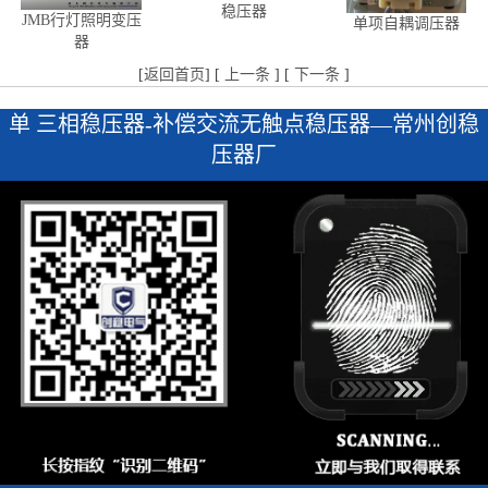
稳压器
JMB行灯照明变压
单项自耦调压器
器
[
返回首页
] [
上一条
] [
下一条
]
单 三相稳压器-补偿交流无触点稳压器—常州创稳
压器厂