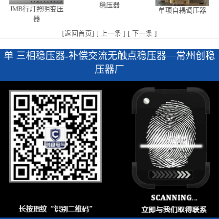
稳压器
JMB行灯照明变压
单项自耦调压器
器
[
返回首页
] [
上一条
] [
下一条
]
单 三相稳压器-补偿交流无触点稳压器—常州创稳
压器厂