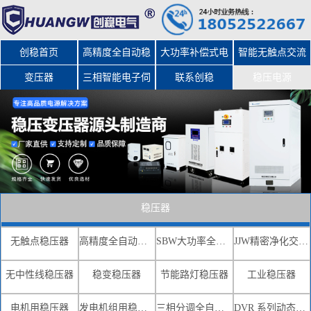
创稳首页
高精度全自动稳
大功率补偿式电
智能无触点交流
变压器
三相智能电子伺
压器
力稳压器
联系创稳
稳压电源
服变压器
稳压器
无触点稳压器
高精度全自动交流稳压器
SBW大功率全自动补偿式电力稳压器
JJW精密净化交流稳压电源
无中性线稳压器
稳变稳压器
节能路灯稳压器
工业稳压器
电机用稳压器
发电机组用稳压器
三相分调全自动补偿式电力稳压器
DVR 系列动态电压恢复器