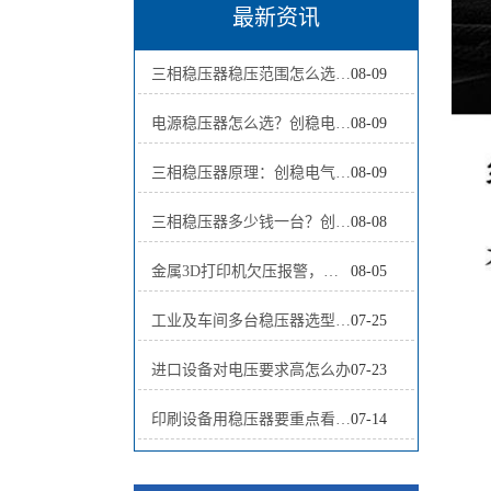
最新资讯
三相稳压器稳压范围怎么选？创稳电气用24小时电压记录确定±15%或±20%
08-09
电源稳压器怎么选？创稳电气用两级决策树分清品类、故障与容量
08-09
三相稳压器原理：创稳电气讲清统调、分调与事件持续时间
08-09
三相稳压器多少钱一台？创稳电气拆解30/60/100kVA预算与配置差异
08-08
金属3D打印机欠压报警，应该先检查哪5个位置？
08-05
工业及车间多台稳压器选型方案全面解析
07-25
进口设备对电压要求高怎么办
07-23
印刷设备用稳压器要重点看什么
07-14