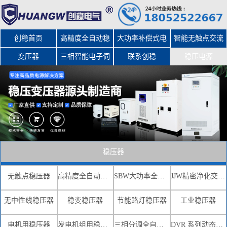
创稳首页
高精度全自动稳
大功率补偿式电
智能无触点交流
变压器
三相智能电子伺
压器
力稳压器
联系创稳
稳压电源
服变压器
稳压器
无触点稳压器
高精度全自动交流稳压器
SBW大功率全自动补偿式电力稳压器
JJW精密净化交流稳压电源
无中性线稳压器
稳变稳压器
节能路灯稳压器
工业稳压器
电机用稳压器
发电机组用稳压器
三相分调全自动补偿式电力稳压器
DVR 系列动态电压恢复器