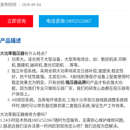
发布时间
:
2020-09-04
立即咨询
电话咨询:18052522667
产品描述
大功率稳压器
有什么特点？
功率大。适合用于大型设备，大型用电场合，如：数控机床,印刷
机,镀膜机,破碎机,激光切割机.....等等。
独立补偿系统。采用全铜大功率
隔离变压器
补偿,速度快,稳定性
好，抗干扰性能强。尤其在DR，X射线机等医疗设备上配套使用时
稳定效果尤为明显，只有创稳/
稳压器品牌
的产品才有此强大功
能，因为我们专业只做
稳压器厂家
，我们的研发心血都在
稳压器
用
户体验上。
AB双控系统。当用电环境恶劣,三相
大功率稳压器
线路调整系统损
坏时,随时可以带负载切换到第二套稳压系统,保证生产工作效率。
大功率稳压器维修方便吗？
1.24小时技术热线18052522667随时为您服务，无需担心维护维修问题。
2.路途远我们没办法第一时间赶到现场怎么吧？我们远程为您解决。