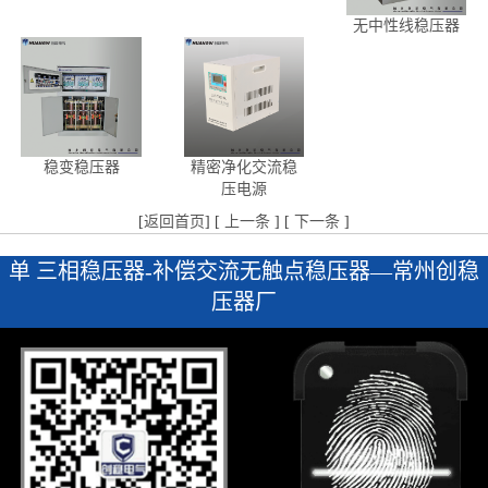
无中性线稳压器
稳变稳压器
精密净化交流稳
压电源
[
返回首页
] [
上一条
] [
下一条
]
单 三相稳压器-补偿交流无触点稳压器—常州创稳
压器厂