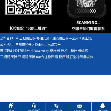
公司名称 : 单 三相稳压器-补偿交流无触点稳压器—常州创稳压器厂
公司地址 : 常州市经开区横山桥山水路76号
苏ICP备14017639号-4
Powered by
稳压器
技术：
稳压器价格
三相稳压器
,
空调稳压器
,8年专注
稳压器
,
稳压器
,打造
稳压器
安装！




