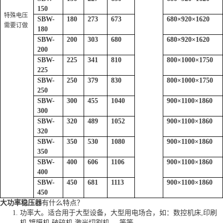
150
特殊电压
SBW-
180
273
673
680
×
920
×
1620
需要订做
180
SBW-
200
303
680
680
×
920
×
1620
200
SBW-
225
341
810
800
×
1000
×
1750
225
SBW-
250
379
830
800
×
1000
×
1750
250
SBW-
300
455
1040
900
×
1100
×
1860
300
SBW-
320
489
1052
900
×
1100
×
1860
320
SBW-
350
530
1080
900
×
1100
×
1860
350
SBW-
400
606
1106
900
×
1100
×
1860
400
SBW-
450
681
1113
900
×
1100
×
1860
450
大功率稳压器
有什么特点？
功率大。适合用于大型设备，大型用电场合，如：数控机床,印刷
机,镀膜机,破碎机,激光切割机.....等等。