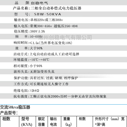
交流50kva稳压器
产品型号：
相数
型号
额定
输出
重量
柜数
外形尺寸（mm）宽
(KVA)
容量
电流
（kg）
*深*高