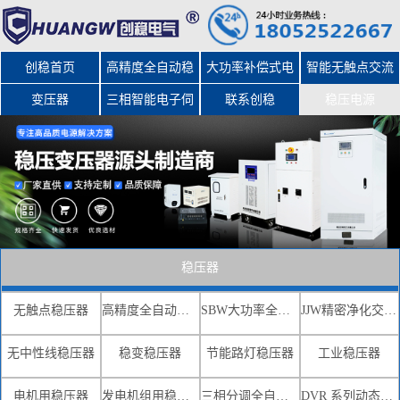
创稳首页
高精度全自动稳
大功率补偿式电
智能无触点交流
变压器
三相智能电子伺
压器
力稳压器
联系创稳
稳压电源
服变压器
稳压器
无触点稳压器
高精度全自动交流稳压器
SBW大功率全自动补偿式电力稳压器
JJW精密净化交流稳压电源
无中性线稳压器
稳变稳压器
节能路灯稳压器
工业稳压器
电机用稳压器
发电机组用稳压器
三相分调全自动补偿式电力稳压器
DVR 系列动态电压恢复器