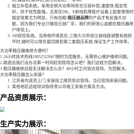
独立补偿系统。采用全铜大功率
隔离变压器
补偿,速度快,稳定性
好，抗干扰性能强。尤其在DR，X射线机等医疗设备上配套使用时
稳定效果尤为明显，只有创稳/
稳压器品牌
的产品才有此强大功
能，因为我们专业只做
稳压器厂家
，我们的研发心血都在稳压器用
户体验上。
AB双控系统。当用电环境恶劣,三相
大功率稳压器
线路调整系统损
坏时,随时可以带负载切换到第二套稳压系统,保证生产工作效率。
大功率稳压器维修方便吗？
1.24小时技术热线18052522667随时为您服务，无需担心维护维修问题。
2.路途远我们没办法第一时间赶到现场怎么吧？我们远程为您解决。
3.稳压器维修远程无法解决怎么办？48小时之内到达现场，为您解决。
大功率稳压器怎么安装？
江苏省内送货上门,安装技工随货到达现场，当日现场安装问题。
其他地区远程培训指导贵公司电工安装方案及方法。
产品资质展示：
生产实力展示：