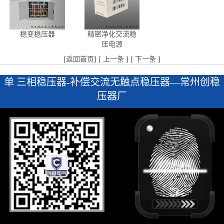
稳变稳压器
精密净化交流稳
压电源
[
返回首页
] [
上一条
] [
下一条
]
单 三相稳压器-补偿交流无触点稳压器—常州创稳
压器厂