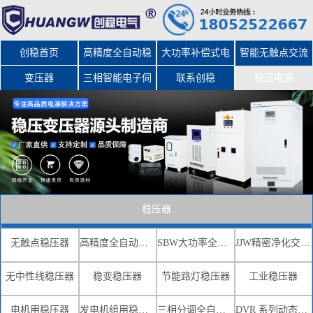
创稳首页
高精度全自动稳
大功率补偿式电
智能无触点交流
变压器
三相智能电子伺
压器
力稳压器
联系创稳
稳压电源
服变压器
稳压器
无触点稳压器
高精度全自动交流稳压器
SBW大功率全自动补偿式电力稳压器
JJW精密净化交流稳压电源
无中性线稳压器
稳变稳压器
节能路灯稳压器
工业稳压器
电机用稳压器
发电机组用稳压器
三相分调全自动补偿式电力稳压器
DVR 系列动态电压恢复器