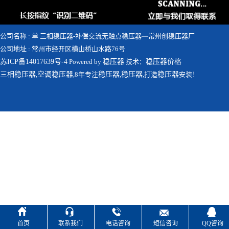
公司名称 : 单 三相稳压器-补偿交流无触点稳压器—常州创稳压器厂
公司地址 : 常州市经开区横山桥山水路76号
苏ICP备14017639号-4
Powered by
稳压器
技术：
稳压器价格
三相稳压器
,
空调稳压器
,8年专注
稳压器
,
稳压器
,打造
稳压器
安装！





首页
联系我们
电话咨询
短信咨询
QQ咨询