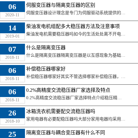
06
伺服变压器与隔离变压器的区别
伺服变压器设计理念是专门为伺服驱动系统提供的变压器。工作原理是智能伺服变压器是利用伺服系统的容闭环和半闭环控制的原理，通过智能传感元件对负载进行动态跟 ...
2020-11
14
柴油发电机组配多大稳压器方法及注意事项
柴油发电机需要稳压器吗如今的生活处处离不开电源，无论是生产加工还是家用电器，都是靠电能吃饭的，当然作为电能制造者发电机来说，肯定是受到各界朋友的欢迎的 ...
2019-01
07
什么是隔离变压器
什么是隔离变压器隔离变压器是以互感现象为基础的电磁装置。它由绕在同一个铁心上的三个绕组绕组成。与交流电源连接的绕组称为一次绕组血数为N，（单位为匝）； ...
2018-11
06
补偿稳压器哪家好
补偿稳压器哪家好其实不管选择哪家补偿稳压器，最主要的还是适合自己，不能满足设备需求，即使再优质的补偿稳压器，也发挥不了它的作用，而且在选购补偿稳压器时 ...
2018-11
06
0.2%高精度交流稳压器厂家选择及特点
0.2%高精度交流稳压器厂家选择特点介绍稳压精度到达0.2%的稳压器有不少，可是大多数稳压精度为0.2%的交流稳压器都是可控硅稳压器，补偿式稳压器是比 ...
2018-11
26
冰箱洗衣机需要配交流稳压器吗
家用电器有必要配稳压器吗大部分家用电器均采用分相式或电容启动式电机驱动的电冰箱、冷气机、洗衣机。由于这类电机的输出转矩和电压的平方成正比，电压稍有下降 ...
2018-10
25
隔离变压器与耦合变压器有什么不同