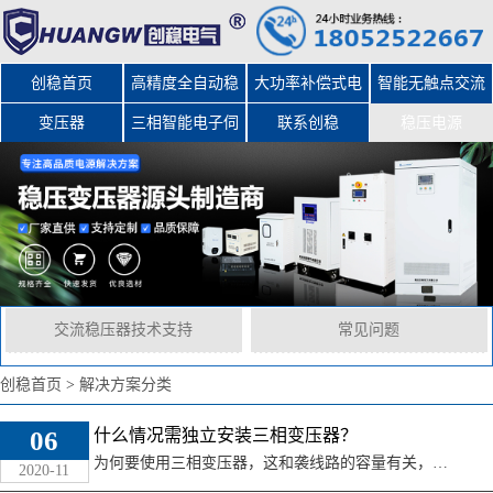
创稳首页
高精度全自动稳
大功率补偿式电
智能无触点交流
变压器
三相智能电子伺
压器
力稳压器
联系创稳
稳压电源
服变压器
交流稳压器技术支持
常见问题
创稳首页
>
解决方案分类
06
什么情况需独立安装三相变压器？
为何要使用三相变压器，这和袭线路的容量有关，电压等级越高，线路的容量就越大。如果远处输电，功率越大，电流越大，这样对线路的损耗就非常大。而高压送电经变 ...
2020-11