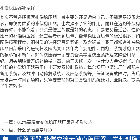
补偿稳压器
哪家好
其实不管选择哪家补偿稳压器，最主要的还是适合自己，不能满足设备需
求，即使再优质的补偿稳压器，也发挥不了它的作用，而且在选购补偿稳
压器时，不能抱着，只买最便宜的或最好的心态，而是要买最适合，性价
比高的补偿稳压器，还需要考虑到质量，衡量稳压器质量的标准很多，如
配件精密程度，铜材质的选择是否是紫铜，及含铜量。我们都知道补偿稳
压器内部采用的是铜柱及
隔离变压器
作为主要配件，而稳压系统才稳压器
的核心技术所在。
好的稳压器
一定要具备高精度稳压系统及故障备用系
统。购买到质量差的补偿稳压器，两三天修一次，估计没人会受得了。而
创稳的补偿稳压器采用自主研发双控制系统，每台稳压电源出厂时都配有
备用系统，及故障自动修复系统，及应急系统等。保证设备故障时，售后
无法第一时间到场时，只需要更换的第二套备用系统既可完全解决，提高
了生产效率。
上一篇：0.2%高精度交流稳压器厂家选择及特点
下一篇：什么是隔离变压器
单 三相稳压器-补偿交流无触点稳压器—常州创稳