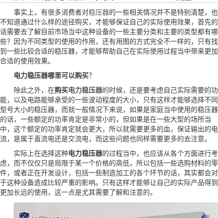
事实上，有很多消费者对
稳压器
的一些相关情况并不是特别清楚，也
不知道通过什么样的途径购买，才能够保证自己的实际使用效果，首先的
话需要去了解目前市场当中这种设备的一些主要分类和主要的类型都有哪
些？因为不同类型的使用的作用，还有用图的方式完全不一样的，只有找
到一些比较合适的稳压器，才能够帮助自己在实际使用过程当中带来更加
合适的使用效果。
电力稳压器哪里可以购买
？
除此之外，在
购买
电力稳压器
的时候，还是要考虑自己实际需要的功
能，以及电路能够承受的一些波动程度的大小，只有这样才能够选择不同
型号大小的稳压器，而就一般情况下来说，如果是家庭当中使用的稳压器
的话，一些额定的功率肯定是非常小的，但如果是在一些大型的场所当
中，这个额定的功率肯定就会更大，所以就需要更多的血，保证输出的电
流，是属于直流电还是交流电，而这些问题也同样需要更多的去注意。
实际上在选择这种
电力稳压器
的过程当中，也应该从各个方面进行考
虑，而不仅仅只是局限于某一个价格的高低，所以包括一些选购材料的零
件，或者正在开发设计，包括一些制造加工的各个环节的话，其实都会对
于这种设备造成比较严重的影响。只有这样才能够让自己的实际产品得到
更加长远的使用，这一点是尤其需要了解和注意的。