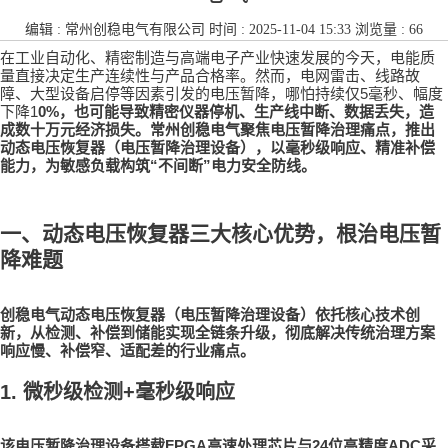
编辑 :
常州创稳电气有限公司
时间 : 2025-11-04 15:33 浏览量 : 66
在工业自动化、精密制造与高端电子产业快速发展的今天，电能质
量直接决定生产连续性与产品合格率。然而，电网雷击、线路故
5
障、大型设备启停等因素引发的电压暂降，哪怕持续仅
毫秒、幅度
1
0%
下降
，也可能导致精密仪器停机、生产线中断、数据丢失，造
成数十万元经济损失。常州创稳电气聚焦电压暂降治理痛点，推出
动态电压恢复器
（电压暂降治理设备），以毫秒级响应、精准补偿
“
”
能力，为敏感负载构筑
不间断
电力安全防线。
一、动态电压恢复器三大核心优势，根治电压暂
降难题
创稳电气
动态电压恢复器
（电压暂降治理设备）依托核心技术创
新，从检测、补偿到储能实现全链条升级，彻底解决传统治理方案
响应慢、补偿窄、适配差的行业痛点。
1.
微秒级检测
+
毫秒级响应
FPGA
24
ADC
该
电压暂降治理设备
搭载
高速处理芯片与
位高精度
采