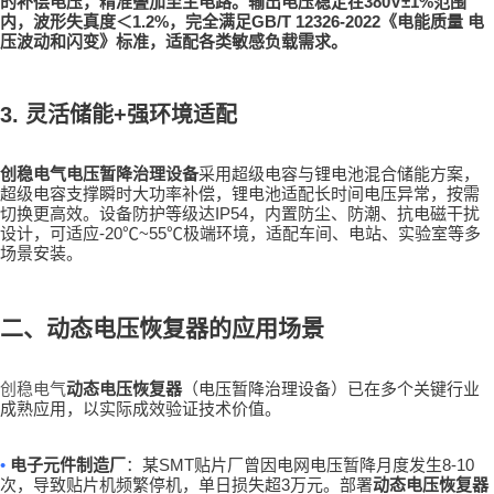
380V±1%
的补偿电压，精准叠加至主电路。输出电压稳定在
范围
1.2%
GB/T 12326-2022
内，波形失真度＜
，完全满足
《电能质量 电
压波动和闪变》标准，适配各类敏感负载需求。
3.
灵活储能
+
强环境适配
创稳电气
电压暂降治理设备
采用超级电容与锂电池混合储能方案，
超级电容支撑瞬时大功率补偿，锂电池适配长时间电压异常，按需
IP54
切换更高效。设备防护等级达
，内置防尘、防潮、抗电磁干扰
-20℃~55℃
设计，可适应
极端环境，适配车间、电站、实验室等多
场景安装。
二、动态电压恢复器的应用场景
创稳电气
动态电压恢复器
（电压暂降治理设备）已在多个关键行业
成熟应用，以实际成效验证技术价值。
•
SMT
8-10
电子元件制造厂
：某
贴片厂曾因电网电压暂降月度发生
3
次，导致贴片机频繁停机，单日损失超
万元。部署
动态电压恢复器