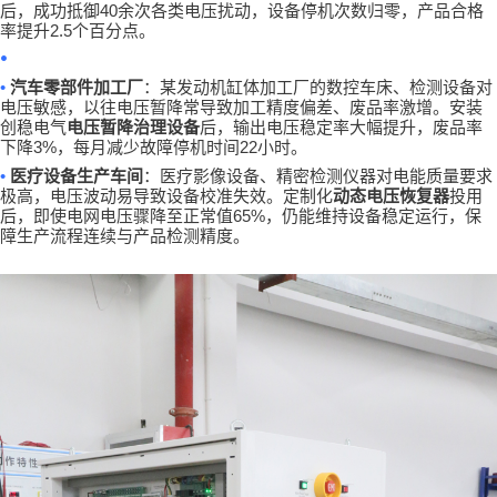
40
后，成功抵御
余次各类电压扰动，设备停机次数归零，产品合格
2.5
率提升
个百分点。
•
•
汽车零部件加工厂
：某发动机缸体加工厂的数控车床、检测设备对
电压敏感，以往电压暂降常导致加工精度偏差、废品率激增。安装
创稳电气
电压暂降治理设备
后，输出电压稳定率大幅提升，废品率
3%
22
下降
，每月减少故障停机时间
小时。
•
医疗设备生产车间
：医疗影像设备、精密检测仪器对电能质量要求
极高，电压波动易导致设备校准失效。定制化
动态电压恢复器
投用
65%
后，即使电网电压骤降至正常值
，仍能维持设备稳定运行，保
障生产流程连续与产品检测精度。