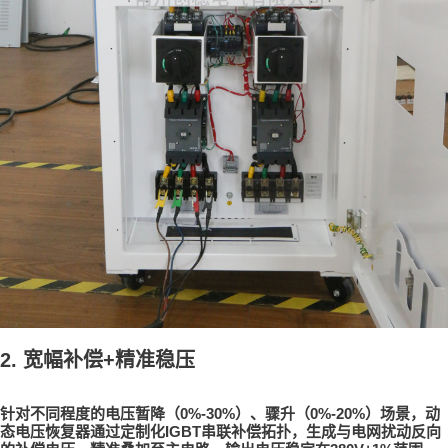
2.
宽幅补偿
+
精准稳压
0%-30%
0%-20%
针对不同程度的电压暂降（
）、骤升（
）场景，
动
IGBT
态电压恢复器
通过定制化
串联补偿拓扑，生成与电网扰动反向