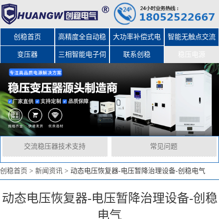
创稳首页
高精度全自动稳
大功率补偿式电
智能无触点交流
变压器
三相智能电子伺
压器
力稳压器
联系创稳
稳压电源
服变压器
交流稳压器技术支持
常见问题
创稳首页
>
新闻资讯
>
动态电压恢复器-电压暂降治理设备-创稳电气
动态电压恢复器-电压暂降治理设备-创稳
电气