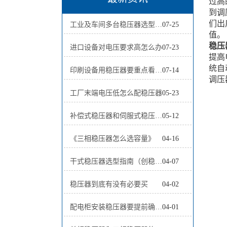
过高
到调
们出
工业及车间多台稳压器选型方案全面解析
07-25
值。
稳压
进口设备对电压要求高怎么办
07-23
提高
统自
印刷设备用稳压器要重点看什么
07-14
调压
工厂末端电压低怎么配稳压器
05-23
补偿式稳压器和伺服式稳压器哪个好
05-12
《三相稳压器怎么选容量》
04-16
干式稳压器选型指南（创稳电气 2026版）
04-07
稳压器到底有没有必要买
04-02
配电柜安装稳压器要提前确认哪些问题
04-01