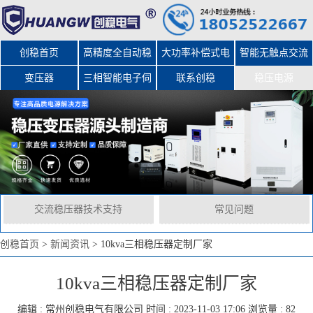
创稳首页
高精度全自动稳
大功率补偿式电
智能无触点交流
变压器
三相智能电子伺
压器
力稳压器
联系创稳
稳压电源
服变压器
交流稳压器技术支持
常见问题
创稳首页
>
新闻资讯
>
10kva三相稳压器定制厂家
10kva三相稳压器定制厂家
编辑 :
常州创稳电气有限公司
时间 : 2023-11-03 17:06 浏览量 : 82