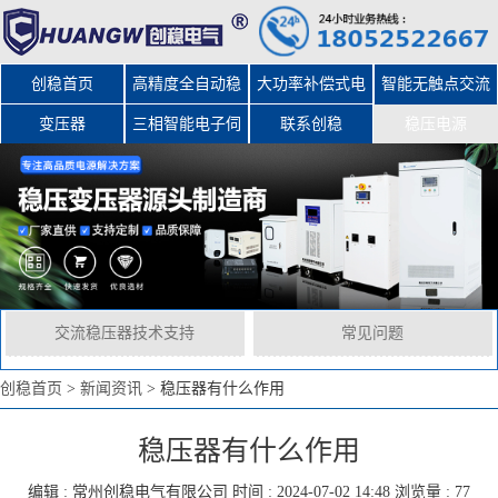
创稳首页
高精度全自动稳
大功率补偿式电
智能无触点交流
变压器
三相智能电子伺
压器
力稳压器
联系创稳
稳压电源
服变压器
交流稳压器技术支持
常见问题
创稳首页
>
新闻资讯
>
稳压器有什么作用
稳压器有什么作用
编辑 :
常州创稳电气有限公司
时间 : 2024-07-02 14:48 浏览量 : 77