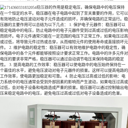
稳压器
的作用是稳定电压，确保电路中的电压保持
在一个恒定的水平。稳压器在电子电路中起到了至关重要的作用，它可以
有效地防止电压波动对电子元件造成的损坏，并确保电路的正常运行。稳
压器的主要作用可以总结为以下几点： 1. 保护电子元器件：稳压器可以
稳定电路中的电压，防止电路中的电子元器件受到过高或过低的电压影响
而损坏。电子元件通常只能在一定范围的电压下正常工作，如果电压过高
或过低，将导致元件过热或击穿，从而缩短元件的使用寿命或直接损坏元
件。 2. 维护电路的稳定性：稳压器可以有效地维护电路中的稳定性，确
保电路中的各个元件都能够按照设计要求正常工作。电路中的许多元件对
电压的要求非常严格，稳压器可以通过自动调节电压来保持电路的稳定
性。 3. 提高电路的工作效率：稳压器可以使电路中的电压始终保持在一
个最佳的水平，避免电压波动对电子元器件的损害。这样可以提高电路的
工作效率，使电路更加稳定和可靠。 4. 防止电压过高或过低的影响：电
力系统中的电压通常会受到外部因素的影响而产生波动，如果电压过高或
过低，会对电子设备和电路造成严重的损害。稳压器可以通过控制输出电
压来稳定电路中的电压，避免电压过高或过低对电子设备造成的危害。