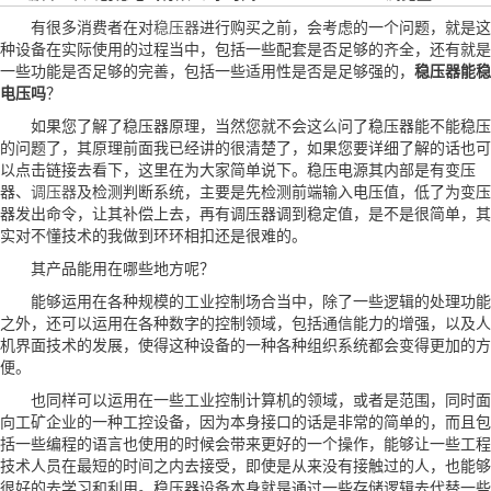
有很多消费者在对
稳压器
进行购买之前，会考虑的一个问题，就是这
种设备在实际使用的过程当中，包括一些配套是否足够的齐全，还有就是
一些功能是否足够的完善，包括一些适用性是否是足够强的，
稳压器能稳
电压
吗
？
如果您了解了稳压器原理，当然您就不会这么问了稳压器能不能稳压
的问题了，其原理前面我已经讲的很清楚了，如果您要详细了解的话也可
以点击链接去看下，这里在为大家简单说下。稳压电源其内部是有变压
器、
调压器
及检测判断系统，主要是先检测前端输入电压值，低了为变压
器发出命令，让其补偿上去，再有调压器调到稳定值，是不是很简单，其
实对不懂技术的我做到环环相扣还是很难的。
其产品能用在哪些地方呢？
能够运用在各种规模的工业控制场合当中，除了一些逻辑的处理功能
之外，还可以运用在各种数字的控制领域，包括通信能力的增强，以及人
机界面技术的发展，使得这种设备的一种各种组织系统都会变得更加的方
便。
也同样可以运用在一些工业控制计算机的领域，或者是范围，同时面
向工矿企业的一种工控设备，因为本身接口的话是非常的简单的，而且包
括一些编程的语言也使用的时候会带来更好的一个操作，能够让一些工程
技术人员在最短的时间之内去接受，即使是从来没有接触过的人，也能够
很好的去学习和利用。稳压器设备本身就是通过一些存储逻辑去代替一些