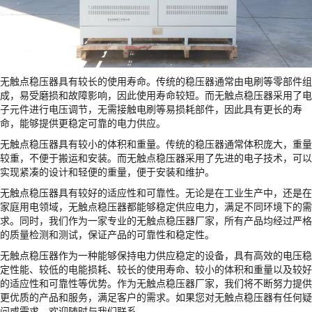
无触点稳压器具有较长的使用寿命。传统的稳压器通常由电刷等零部件组
成，易受磨损和故障影响，因此使用寿命较短。而无触点稳压器采用了电
子元件进行电压调节，无需接触电刷等易损耗部件，因此具有更长的寿
命，能够提供更稳定可靠的电力供应。
无触点稳压器具有较小的体积和重量。传统的稳压器通常体积庞大，重量
较重，不便于搬运和安装。而无触点稳压器采用了先进的电子技术，可以
实现紧凑的设计和轻便的重量，便于安装和维护。
无触点稳压器具有较好的适应性和可靠性。无论是在工业生产中，还是在
家庭用电领域，无触点稳压器都能够稳定供应电力，满足不同环境下的需
求。同时，我们作为一家专业的无触点稳压器厂家，所有产品均经过严格
的质量检测和测试，保证产品的可靠性和稳定性。
无触点稳压器作为一种能够保持电力供应稳定的设备，具有高效的电压稳
定性能、较低的电能损耗、较长的使用寿命、较小的体积和重量以及较好
的适应性和可靠性等优势。作为无触点稳压器厂家，我们将不断努力提供
更优质的产品和服务，满足客户的需求。如果您对无触点稳压器有任何疑
问或需求，欢迎随时与我们联系。