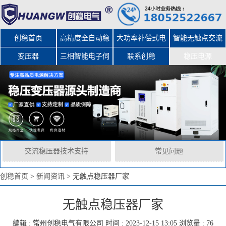
创稳首页
高精度全自动稳
大功率补偿式电
智能无触点交流
变压器
三相智能电子伺
压器
力稳压器
联系创稳
稳压电源
服变压器
交流稳压器技术支持
常见问题
创稳首页
>
新闻资讯
>
无触点稳压器厂家
无触点稳压器厂家
编辑 :
常州创稳电气有限公司
时间 : 2023-12-15 13:05 浏览量 : 76