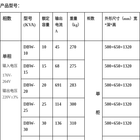
产品型号：
相数
型号
额定
输出
重量
柜数
外形尺寸（mm）宽
(KVA)
容量
电流
（kg）
*深*高
A
DBW-
10
45
270
500
×
650
×
1320
10
单相
输入电压
DBW-
15
68
275
500
×
650
×
1320
15
176V-
264V
DBW-
20
691
283
500
×
650
×
1320
输出电压
20
单
220V±3%
DBW-
25
114
300
500
×
650
×
1320
25
柜
DBW-
30
136
310
500
×
650
×
1320
30