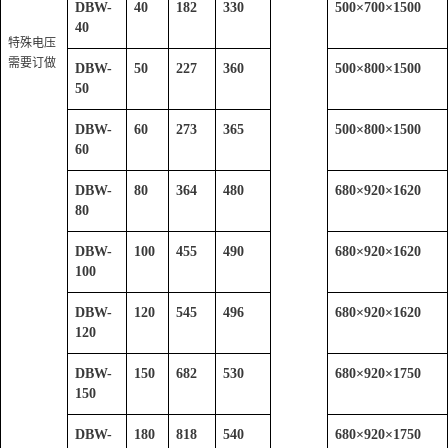
DBW-
40
182
330
500
×
700
×
1500
40
特殊电压
需要订做
DBW-
50
227
360
500
×
800
×
1500
50
DBW-
60
273
365
500
×
800
×
1500
60
DBW-
80
364
480
680
×
920
×
1620
80
DBW-
100
455
490
680
×
920
×
1620
100
DBW-
120
545
496
680
×
920
×
1620
120
DBW-
150
682
530
680
×
920
×
1750
150
DBW-
180
818
540
680
×
920
×
1750