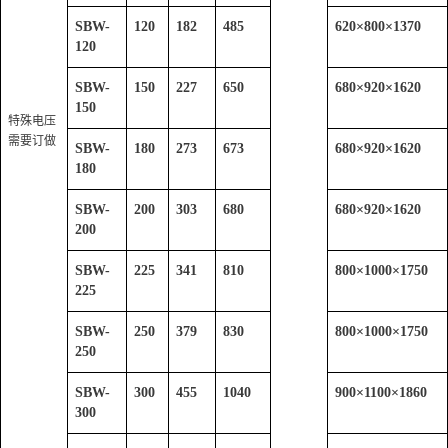
SBW-
120
182
485
620
×
800
×
1370
120
SBW-
150
227
650
680
×
920
×
1620
150
特殊电压
需要订做
SBW-
180
273
673
680
×
920
×
1620
180
SBW-
200
303
680
680
×
920
×
1620
200
SBW-
225
341
810
800
×
1000
×
1750
225
SBW-
250
379
830
800
×
1000
×
1750
250
SBW-
300
455
1040
900
×
1100
×
1860
300