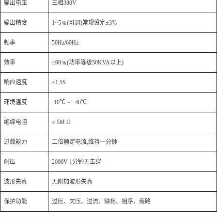
输出电压
三相380V
输出精度
1~5
﹪(可调)常规设定±3%
频率
50Hz/60Hz
效率
≥98
﹪(功率等级50KVA以上)
响应速度
≤1.5S
环境温度
-10℃ ~+ 40℃
绝缘电阻
≥ 5M Ω
过载能力
二倍额定电流,维持一分钟
耐压
2000V 1
分钟无击穿
波形失真
无附加波形失真
保护功能
过压、欠压、过流、缺相、相序、旁路