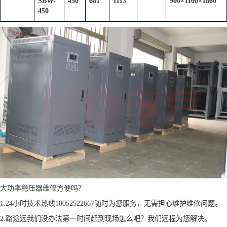
SBW-
450
681
1113
900
×
1100
×
1860
450
大功率稳压器维修方便吗？
1.24小时技术热线18052522667随时为您服务，无需担心维护维修问题。
2.路途远我们没办法第一时间赶到现场怎么吧？我们远程为您解决。