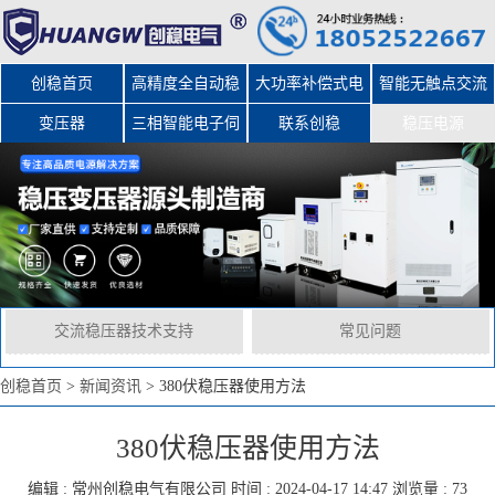
创稳首页
高精度全自动稳
大功率补偿式电
智能无触点交流
变压器
三相智能电子伺
压器
力稳压器
联系创稳
稳压电源
服变压器
交流稳压器技术支持
常见问题
创稳首页
>
新闻资讯
>
380伏稳压器使用方法
380伏稳压器使用方法
编辑 :
常州创稳电气有限公司
时间 : 2024-04-17 14:47 浏览量 : 73